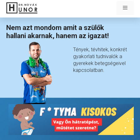
Kilépés
Menü
a
tartalomba
Nem azt mondom amit a szülők
hallani akarnak, hanem az igazat!
Tények, tévhitek, konkrét
gyakorlati tudnivalók a
gyerekek betegségeivel
kapcsolatban.