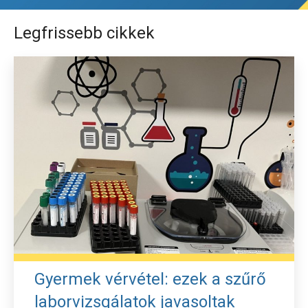
Legfrissebb cikkek
Gyermek vérvétel: ezek a szűrő
laborvizsgálatok javasoltak