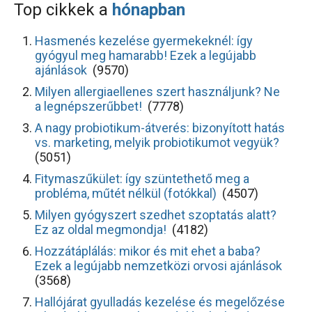
Top cikkek a
hónapban
Hasmenés kezelése gyermekeknél: így
gyógyul meg hamarabb! Ezek a legújabb
ajánlások
(9570)
Milyen allergiaellenes szert használjunk? Ne
a legnépszerűbbet!
(7778)
A nagy probiotikum-átverés: bizonyított hatás
vs. marketing, melyik probiotikumot vegyük?
(5051)
Fitymaszűkület: így szüntethető meg a
probléma, műtét nélkül (fotókkal)
(4507)
Milyen gyógyszert szedhet szoptatás alatt?
Ez az oldal megmondja!
(4182)
Hozzátáplálás: mikor és mit ehet a baba?
Ezek a legújabb nemzetközi orvosi ajánlások
(3568)
Hallójárat gyulladás kezelése és megelőzése