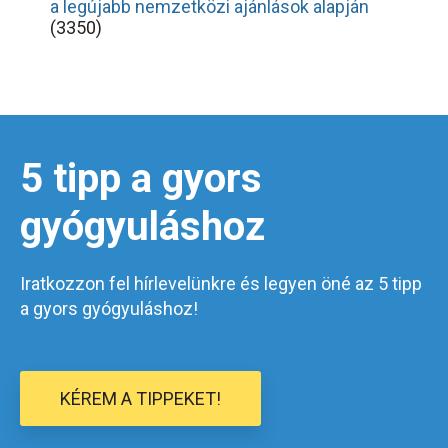
a legújabb nemzetközi ajánlások alapján
(3350)
5 tipp a gyors
gyógyuláshoz
Iratkozzon fel hírlevelünkre és legyen öné az 5 tipp
a gyors gyógyuláshoz!
KÉREM A TIPPEKET!