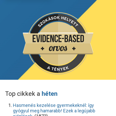
Top cikkek a
héten
Hasmenés kezelése gyermekeknél: így
gyógyul meg hamarabb! Ezek a legújabb