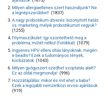
ajánlások
(1873)
Milyen allergiaellenes szert használjunk? Ne
a legnépszerűbbet!
(1837)
A nagy probiotikum-átverés: bizonyított hatás
vs. marketing, melyik probiotikumot vegyük?
(1255)
Fitymaszűkület: így szüntethető meg a
probléma, műtét nélkül (fotókkal)
(1079)
Ingyenes HPV-elleni oltás lányoknak: megéri-
e beadni? Ezek a tudományos tények,
kockázatok
(1043)
Milyen gyógyszert szedhet szoptatás alatt?
Ez az oldal megmondja!
(996)
Hozzátáplálás: mikor és mit ehet a baba?
Ezek a legújabb nemzetközi orvosi ajánlások
(919)