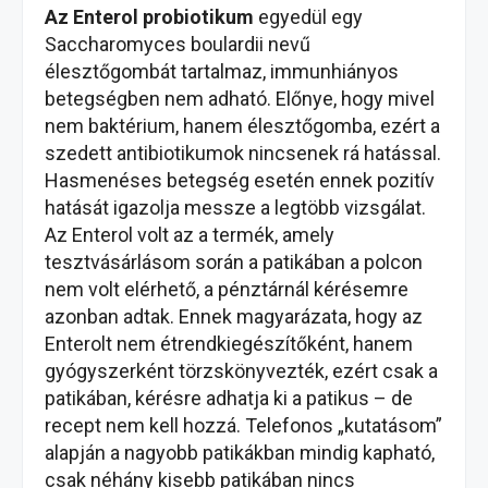
Az Enterol probiotikum
egyedül egy
Saccharomyces boulardii nevű
élesztőgombát tartalmaz, immunhiányos
betegségben nem adható. Előnye, hogy mivel
nem baktérium, hanem élesztőgomba, ezért a
szedett antibiotikumok nincsenek rá hatással.
Hasmenéses betegség esetén ennek pozitív
hatását igazolja messze a legtöbb vizsgálat.
Az Enterol volt az a termék, amely
tesztvásárlásom során a patikában a polcon
nem volt elérhető, a pénztárnál kérésemre
azonban adtak. Ennek magyarázata, hogy az
Enterolt nem étrendkiegészítőként, hanem
gyógyszerként törzskönyvezték, ezért csak a
patikában, kérésre adhatja ki a patikus – de
recept nem kell hozzá. Telefonos „kutatásom”
alapján a nagyobb patikákban mindig kapható,
csak néhány kisebb patikában nincs