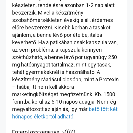
készleten, rendelésre azonban 1-2 nap alatt
beszerzik. Mivel a készítmény
szobahőmérsékleten évekig eláll, érdemes
előre beszerezni. Kisebb korban a tasakot
ajánlom, a benne lévő por ételbe, italba
keverhető. Ha a patikában csak kapszula van,
az sem probléma: a kapszula könnyen
széthúzható, a benne lévő por ugyanúgy 250
mg hatóanyagot tartalmaz, mint egy tasak,
tehát gyermekeknél is használható. A
készítmény ráadásul olcsóbb, mint a Protexin
– hiába, itt nem kell akkora
marketingköltséget megfizetnünk. Kb. 1500
forintba kerül az 5-10 napos adagja. Nemrég
megváltozott az ajánlás, így már
betöltött két
hónapos életkortól adható.
Enterol összegezve: :-))))))