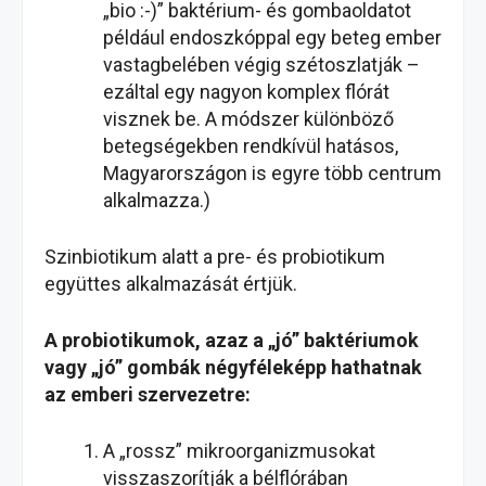
„bio :-)” baktérium- és gombaoldatot
például endoszkóppal egy beteg ember
vastagbelében végig szétoszlatják –
ezáltal egy nagyon komplex flórát
visznek be. A módszer különböző
betegségekben rendkívül hatásos,
Magyarországon is egyre több centrum
alkalmazza.)
Szinbiotikum alatt a pre- és probiotikum
együttes alkalmazását értjük.
A probiotikumok, azaz a „jó” baktériumok
vagy „jó” gombák négyféleképp hathatnak
az emberi szervezetre:
A „rossz” mikroorganizmusokat
visszaszorítják a bélflórában