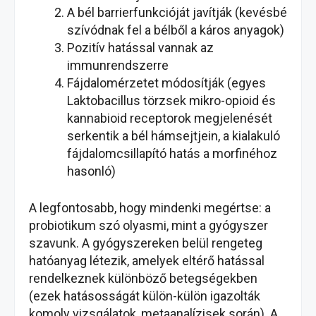
A bél barrierfunkcióját javítják (kevésbé
szívódnak fel a bélből a káros anyagok)
Pozitív hatással vannak az
immunrendszerre
Fájdalomérzetet módosítják (egyes
Laktobacillus törzsek mikro-opioid és
kannabioid receptorok megjelenését
serkentik a bél hámsejtjein, a kialakuló
fájdalomcsillapító hatás a morfinéhoz
hasonló)
A legfontosabb, hogy mindenki megértse: a
probiotikum szó olyasmi, mint a gyógyszer
szavunk. A gyógyszereken belül rengeteg
hatóanyag létezik, amelyek eltérő hatással
rendelkeznek különböző betegségekben
(ezek hatásosságát külön-külön igazolták
komoly vizsgálatok, metaanalízisek során). A