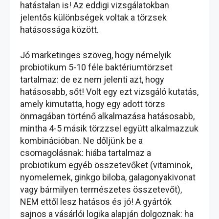
hatástalan is! Az eddigi vizsgálatokban
jelentős különbségek voltak a törzsek
hatásossága között.
Jó marketinges szöveg, hogy némelyik
probiotikum 5-10 féle baktériumtörzset
tartalmaz: de ez nem jelenti azt, hogy
hatásosabb, sőt! Volt egy ezt vizsgáló kutatás,
amely kimutatta, hogy egy adott törzs
önmagában történő alkalmazása hatásosabb,
mintha 4-5 másik törzzsel együtt alkalmazzuk
kombinációban. Ne dőljünk be a
csomagolásnak: hiába tartalmaz a
probiotikum egyéb összetevőket (vitaminok,
nyomelemek, ginkgo biloba, galagonyakivonat
vagy bármilyen természetes összetevőt),
NEM ettől lesz hatásos és jó! A gyártók
sajnos a vásárlói logika alapján dolgoznak: ha