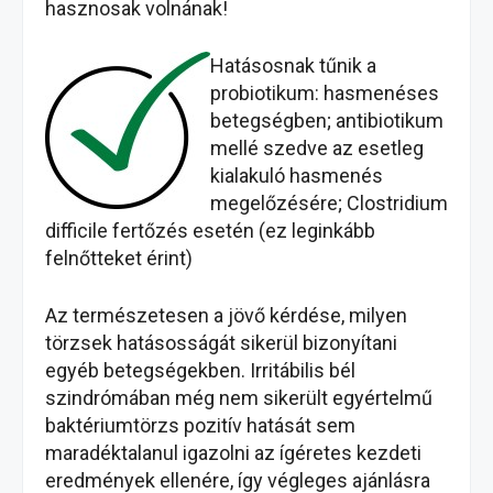
hasznosak volnának!
Hatás
osnak tűnik a
probiotikum: hasmenéses
betegségben; antibiotikum
mellé szedve az esetleg
kialakuló hasmenés
megelőzésére; Clostridium
difficile fertőzés esetén (ez leginkább
felnőtteket érint)
Az természetesen a jövő kérdése, milyen
törzsek hatásosságát sikerül bizonyítani
egyéb betegségekben. Irritábilis bél
szindrómában még nem sikerült egyértelmű
baktériumtörzs pozitív hatását sem
maradéktalanul igazolni az ígéretes kezdeti
eredmények ellenére, így végleges ajánlásra