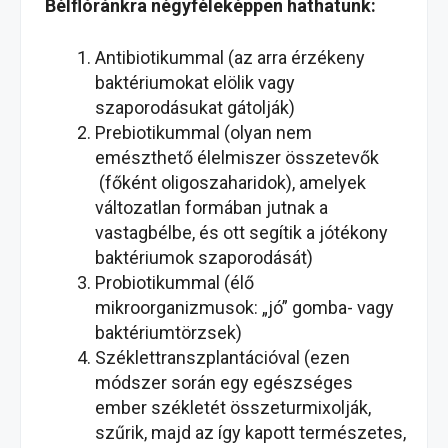
Bélflóránkra négyféleképpen hathatunk:
Antibiotikummal (az arra érzékeny
baktériumokat elölik vagy
szaporodásukat gátolják)
Prebiotikummal (olyan nem
emészthető élelmiszer összetevők
(főként oligoszaharidok), amelyek
változatlan formában jutnak a
vastagbélbe, és ott segítik a jótékony
baktériumok szaporodását)
Probiotikummal (élő
mikroorganizmusok: „jó” gomba- vagy
baktériumtörzsek)
Széklettranszplantációval (ezen
módszer során egy egészséges
ember székletét összeturmixolják,
szűrik, majd az így kapott természetes,