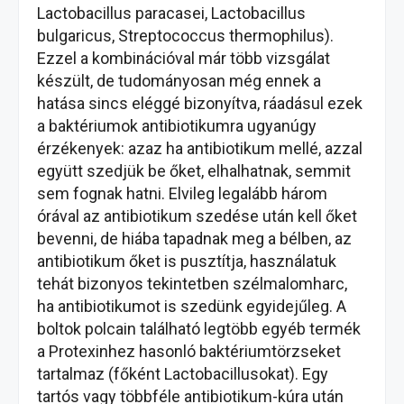
Lactobacillus paracasei, Lactobacillus
bulgaricus, Streptococcus thermophilus).
Ezzel a kombinációval már több vizsgálat
készült, de tudományosan még ennek a
hatása sincs eléggé bizonyítva, ráadásul ezek
a baktériumok antibiotikumra ugyanúgy
érzékenyek: azaz ha antibiotikum mellé, azzal
együtt szedjük be őket, elhalhatnak, semmit
sem fognak hatni. Elvileg legalább három
órával az antibiotikum szedése után kell őket
bevenni, de hiába tapadnak meg a bélben, az
antibiotikum őket is pusztítja, használatuk
tehát bizonyos tekintetben szélmalomharc,
ha antibiotikumot is szedünk egyidejűleg. A
boltok polcain található legtöbb egyéb termék
a Protexinhez hasonló baktériumtörzseket
tartalmaz (főként Lactobacillusokat). Egy
tartós vagy többféle antibiotikum-kúra után