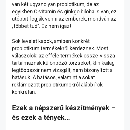
van két ugyanolyan probiotikum, de az
egyikben C-vitamin és ginkgo biloba is van, ez
utóbbit fogják venni az emberek, mondván az
„többet tud”. Ez nem igaz!
Sok levelet kapok, amiben konkrét
probiotikum termékekről kérdeznek. Most
válaszolok: az efféle termékek össze-vissza
tartalmaznak különböző törzseket, klinikailag
legtöbbször nem vizsgált, nem bizonyított a
hatásuk! A hatásos, valamint a sokat
reklámozott probiotikumokról alább írok
konkrétan.
Ezek a népszerű készítmények –
és ezek a tények…