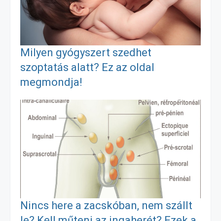
o
n
m
o
g
e
Milyen gyógyszert szedhet
k
e
g
szoptatás alatt? Ez az oldal
megmondja!
r
Nincs here a zacskóban, nem szállt
le? Kell műteni az ingaherét? Ezek a