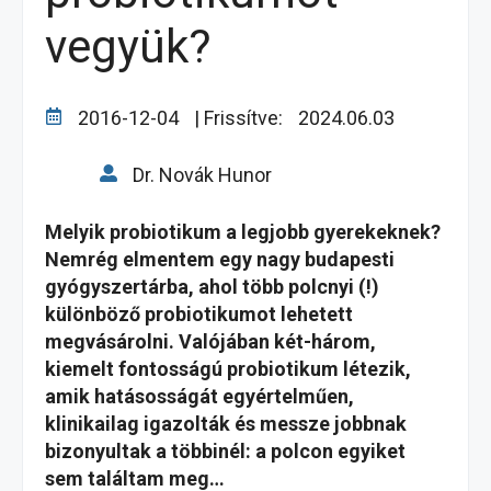
vegyük?
2016-12-04
| Frissítve:
2024.06.03
Dr. Novák Hunor
Melyik probiotikum a legjobb gyerekeknek?
Nemrég elmentem egy nagy budapesti
gyógyszertárba, ahol több polcnyi (!)
különböző probiotikumot lehetett
megvásárolni. Valójában két-három,
kiemelt fontosságú probiotikum létezik,
amik hatásosságát egyértelműen,
klinikailag igazolták és messze jobbnak
bizonyultak a többinél: a polcon egyiket
sem találtam meg…