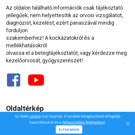
Az oldalon található információk csak tájékoztató
jellegűek, nem helyettesítik az orvosi vizsgálatot,
diagnózist, kezelést, ezért panaszával mindig
forduljon
szakemberhez! A kockázatokról és a
mellékhatásokról
olvassa el a betegtájékoztatót, vagy kérdezze meg
kezelőorvosát, gyógyszerészét!
Oldaltérkép
Az oldal
cookie
-kat használ. A további böngészéssel elfogadja
használatukat és a
felhasználási feltételeket
.
ELFOGADOM