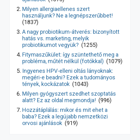
Milyen allergiaellenes szert
használjunk? Ne a legnépszerűbbet!
(1837)
A nagy probiotikum-átverés: bizonyított
hatás vs. marketing, melyik
probiotikumot vegyük?
(1255)
Fitymaszűkület: így szüntethető meg a
probléma, műtét nélkül (fotókkal)
(1079)
Ingyenes HPV-elleni oltás lányoknak:
megéri-e beadni? Ezek a tudományos
tények, kockázatok
(1043)
Milyen gyógyszert szedhet szoptatás
alatt? Ez az oldal megmondja!
(996)
Hozzátáplálás: mikor és mit ehet a
baba? Ezek a legújabb nemzetközi
orvosi ajánlások
(919)