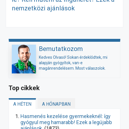
nemzetközi ajánlások
Bemutatkozom
Kedves Olvasó! Sokan érdeklődtek, mi
alapján gyógyítok, van-e
magánrendelésem. Most válaszolok.
Top cikkek
A HÉTEN
A HÓNAPBAN
Hasmenés kezelése gyermekeknél: így
gyógyul meg hamarabb! Ezek a legújabb
ajánlások
(1873)