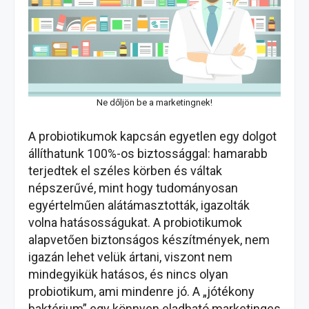
Ne dőljön be a marketingnek!
A probiotikumok kapcsán egyetlen egy dolgot
állíthatunk 100%-os biztossággal: hamarabb
terjedtek el széles körben és váltak
népszerűvé, mint hogy tudományosan
egyértelműen alátámasztották, igazolták
volna hatásosságukat. A probiotikumok
alapvetően biztonságos készítmények, nem
igazán lehet velük ártani, viszont nem
mindegyikük hatásos, és nincs olyan
probiotikum, ami mindenre jó. A „jótékony
baktérium” egy könnyen eladható marketinges