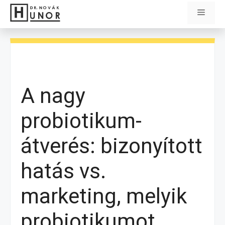
Kilépés
Menü
a
tartalomba
A nagy
probiotikum-
átverés: bizonyított
hatás vs.
marketing, melyik
probiotikumot