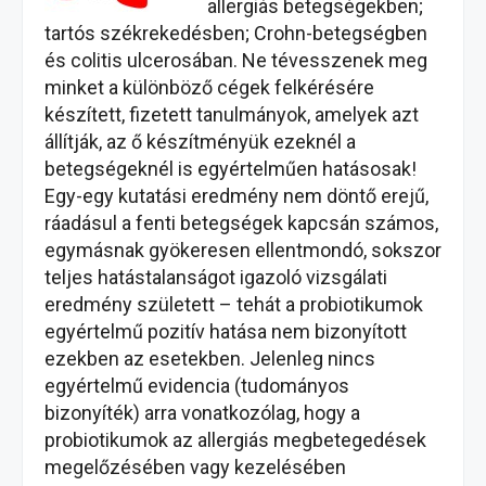
allergiás betegségekben;
tartós székrekedésben; Crohn-betegségben
és colitis ulcerosában. Ne tévesszenek meg
minket a különböző cégek felkérésére
készített, fizetett tanulmányok, amelyek azt
állítják, az ő készítményük ezeknél a
betegségeknél is egyértelműen hatásosak!
Egy-egy kutatási eredmény nem döntő erejű,
ráadásul a fenti betegségek kapcsán számos,
egymásnak gyökeresen ellentmondó, sokszor
teljes hatástalanságot igazoló vizsgálati
eredmény született – tehát a probiotikumok
egyértelmű pozitív hatása nem bizonyított
ezekben az esetekben. Jelenleg nincs
egyértelmű evidencia (tudományos
bizonyíték) arra vonatkozólag, hogy a
probiotikumok az allergiás megbetegedések
megelőzésében vagy kezelésében