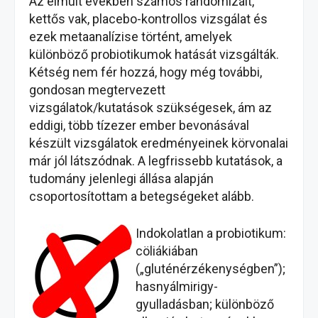
Az elmúlt években számos randomizált,
kettős vak, placebo-kontrollos vizsgálat és
ezek metaanalízise történt, amelyek
különböző probiotikumok hatását vizsgálták.
Kétség nem fér hozzá, hogy még további,
gondosan megtervezett
vizsgálatok/kutatások szükségesek, ám az
eddigi, több tízezer ember bevonásával
készült vizsgálatok eredményeinek körvonalai
már jól látszódnak. A legfrissebb kutatások, a
tudomány jelenlegi állása alapján
csoportosítottam a betegségeket alább.
Indokolatlan a probiotikum:
cöliákiában
(„gluténérzékenységben”);
hasnyálmirigy-
gyulladásban; különböző