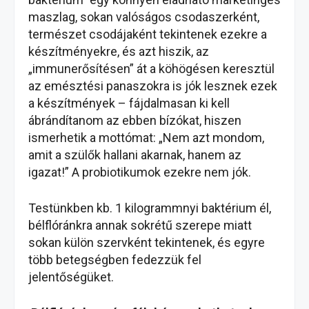
maszlag, sokan valóságos csodaszerként,
természet csodájaként tekintenek ezekre a
készítményekre, és azt hiszik, az
„immunerősítésen” át a köhögésen keresztül
az emésztési panaszokra is jók lesznek ezek
a készítmények – fájdalmasan ki kell
ábrándítanom az ebben bízókat, hiszen
ismerhetik a mottómat: „Nem azt mondom,
amit a szülők hallani akarnak, hanem az
igazat!” A probiotikumok ezekre nem jók.
Testünkben kb. 1 kilogrammnyi baktérium él,
bélflóránkra annak sokrétű szerepe miatt
sokan külön szervként tekintenek, és egyre
több betegségben fedezzük fel
jelentőségüket.