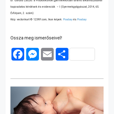
dr. Gárdos László: a Probiotikumok gyermekkorban történő alkalmazásával
kapcsolatos kérdések és evidenciák – I (Gyermekgyógyászat, 2014, 65.
Évfolyam, 2. szám)
Kép: vectorikart © 123RF.com; Ikon képek:
Pixabay
és
Pixabay
Ossza meg ismerőseivel!
F
M
E
O
a
e
m
s
c
s
a
s
e
s
i
z
b
e
l
a