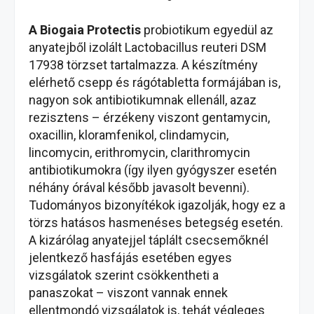
A Biogaia Protectis
probiotikum egyedül az
anyatejből izolált Lactobacillus reuteri DSM
17938 törzset tartalmazza. A készítmény
elérhető csepp és rágótabletta formájában is,
nagyon sok antibiotikumnak ellenáll, azaz
rezisztens – érzékeny viszont gentamycin,
oxacillin, kloramfenikol, clindamycin,
lincomycin, erithromycin, clarithromycin
antibiotikumokra (így ilyen gyógyszer esetén
néhány órával később javasolt bevenni).
Tudományos bizonyítékok igazolják, hogy ez a
törzs hatásos hasmenéses betegség esetén.
A kizárólag anyatejjel táplált csecsemőknél
jelentkező hasfájás esetében egyes
vizsgálatok szerint csökkentheti a
panaszokat – viszont vannak ennek
ellentmondó vizsgálatok is, tehát végleges