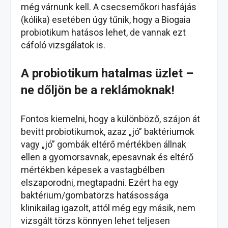
még várnunk kell. A csecsemőkori hasfájás
(kólika) esetében úgy tűnik, hogy a Biogaia
probiotikum hatásos lehet, de vannak ezt
cáfoló vizsgálatok is.
A probiotikum hatalmas üzlet –
ne dőljön be a reklámoknak!
Fontos kiemelni, hogy a különböző, szájon át
bevitt probiotikumok, azaz „jó” baktériumok
vagy „jó” gombák eltérő mértékben állnak
ellen a gyomorsavnak, epesavnak és eltérő
mértékben képesek a vastagbélben
elszaporodni, megtapadni. Ezért ha egy
baktérium/gombatörzs hatásossága
klinikailag igazolt, attól még egy másik, nem
vizsgált törzs könnyen lehet teljesen