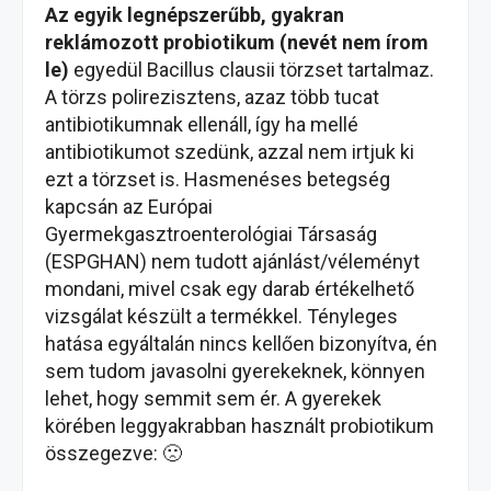
Az egyik legnépszerűbb, gyakran
reklámozott probiotikum (nevét nem írom
le)
egyedül Bacillus clausii törzset tartalmaz.
A törzs polirezisztens, azaz több tucat
antibiotikumnak ellenáll, így ha mellé
antibiotikumot szedünk, azzal nem irtjuk ki
ezt a törzset is. Hasmenéses betegség
kapcsán az Európai
Gyermekgasztroenterológiai Társaság
(ESPGHAN) nem tudott ajánlást/véleményt
mondani, mivel csak egy darab értékelhető
vizsgálat készült a termékkel. Tényleges
hatása egyáltalán nincs kellően bizonyítva, én
sem tudom javasolni gyerekeknek, könnyen
lehet, hogy semmit sem ér. A gyerekek
körében leggyakrabban használt probiotikum
összegezve: 🙁