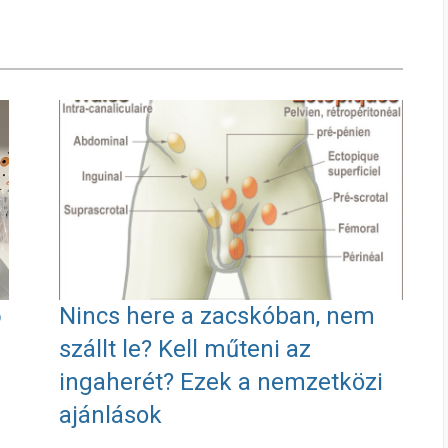
ő
Nincs here a zacskóban, nem
szállt le? Kell műteni az
ingaherét? Ezek a nemzetközi
ajánlások