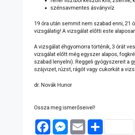
fehér lisztből készült kifli, zsemle,
szénsavmentes ásványvíz
19 óra után semmit nem szabad enni, 21 ó
vizsgálatig! A vizsgálat előtti este alaposa
A vizsgálat éhgyomorra történik, 3 órát ve
vizsgálat előtt még egyszer alapos, fogk
szabad lenyelni). Reggeli gyógyszereit a 
szájvizet, rúzst, rágót vagy cukorkát a vizs
dr. Novák Hunor
Ossza meg ismerőseivel!
F
M
E
O