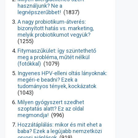
használjunk? Ne a
legnépszerűbbet!
(1837)
A nagy probiotikum-átverés:
bizonyított hatás vs. marketing,
melyik probiotikumot vegyük?
(1255)
Fitymaszűkület: így szüntethető
meg a probléma, műtét nélkül
(fotókkal)
(1079)
Ingyenes HPV-elleni oltás lányoknak:
megéri-e beadni? Ezek a
tudományos tények, kockázatok
(1043)
Milyen gyógyszert szedhet
szoptatás alatt? Ez az oldal
megmondja!
(996)
Hozzátáplálás: mikor és mit ehet a
baba? Ezek a legújabb nemzetközi
orvosi ajánlások
(919)