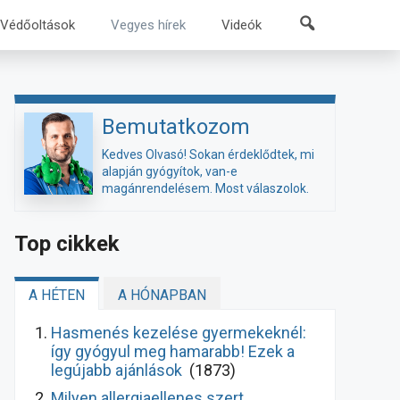
Kereső
Védőoltások
Vegyes hírek
Videók
Bemutatkozom
Kedves Olvasó! Sokan érdeklődtek, mi
alapján gyógyítok, van-e
magánrendelésem. Most válaszolok.
Top cikkek
A HÉTEN
A HÓNAPBAN
Hasmenés kezelése gyermekeknél:
így gyógyul meg hamarabb! Ezek a
legújabb ajánlások
(1873)
Milyen allergiaellenes szert