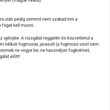
 kenyér (magok nélkül)
ra után pedig semmit nem szabad inni a
n fogat kell mosni.
sz igénybe. A vizsgálat reggelén és közvetlenül a
rém nélküli fogmosás javasolt (a fogmosó vizet nem
gyermek ne vegye be; ne használjon fogkrémet,
gálat előtt!