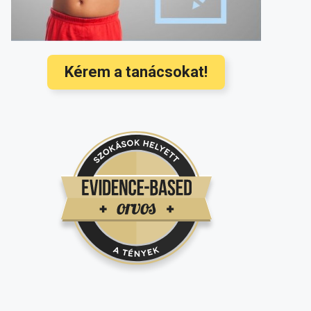
baba? Ezek a legújabb nemzetközi
orvosi ajánlások
(3568)
Hallójárat gyulladás kezelése és
megelőzése a legújabb nemzetközi
Kérem a tanácsokat!
ajánlások alapján
(3350)