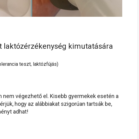
at laktózérzékenység kimutatására
lerancia teszt, laktózfújás)
én nem végezhető el. Kisebb gyermekek esetén a
rjük, hogy az alábbiakat szigorúan tartsák be,
ényt adhat!