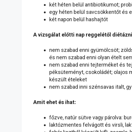
két héten belül antibiotikumot; pro
egy héten belül savcsökkentőt és 
két napon belül hashajtót
A vizsgálat előtti nap reggelétől diétázni
nem szabad enni gyümölcsöt; zöldsé
és nem szabad enni olyan ételt sem
nem szabad enni tejterméket és teje
péksüteményt, csokoládét; olajos m
készült ételeket
nem szabad inni szénsavas italt, g
Amit ehet és ihat:
főzve, natúr sütve vagy párolva: bur
laktózmentes felvágott és virsli, l