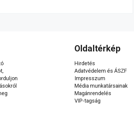
Oldaltérkép
tó
Hirdetés
t,
Adatvédelem és ÁSZF
orduljon
Impresszum
ásokról
Média munkatársainak
 meg
Magánrendelés
VIP-tagság