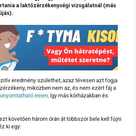
artania a laktózérzékenységi vizsgálatnál (más
újás).
ozitív eredmény születhet, azaz tévesen azt fogja
ózérzékeny, miközben nem az, és nem ezért fáj a
 kinyomtatható innen,
így más kórházakban és
ezt követően három órán át többször bele kell fújni
éz ki egy: