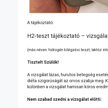
A tájékoztató:
H2-teszt tájékoztató – vizsgál
(más néven: hidrogén kilégzési teszt, laktóz into
Tisztelt Szülők!
A vizsgálat lázas, hurutos betegség eset
diéta szigorúságát az orvos szabja meg. Ké
különben a vizsgálat hamisan kóros eredm
Nem szabad szedni a vizsgálat előtti: