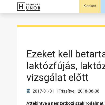
Kilépés
Kisokos
a
tartalomba
Ezeket kell betart
laktózfújás, lakt
vizsgálat előtt
2017-01-31
| Frissítve:
2018-06-08
Áttekintve a nemzetközi szakirodalmat 