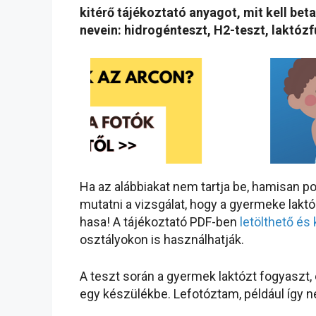
kitérő tájékoztató anyagot, mit kell bet
nevein: hidrogénteszt, H2-teszt, laktózf
Ha az alábbiakat nem tartja be, hamisan p
mutatni a vizsgálat, hogy a gyermeke lakt
hasa! A tájékoztató PDF-ben
letölthető és
osztályokon is használhatják.
A teszt során a gyermek laktózt fogyaszt, 
egy készülékbe. Lefotóztam, például így n