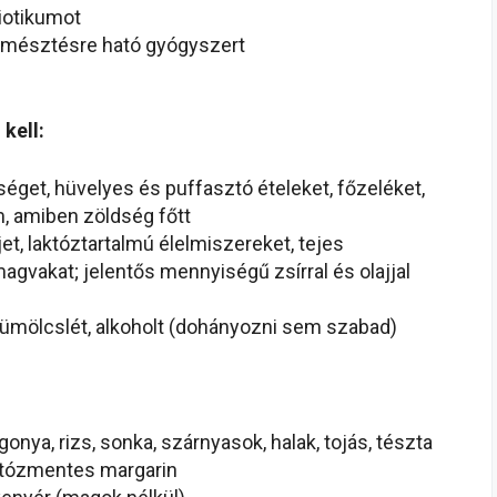
biotikumot
emésztésre ható gyógyszert
 kell:
get, hüvelyes és puffasztó ételeket, főzeléket,
, amiben zöldség főtt
t, laktóztartalmú élelmiszereket, tejes
agvakat; jelentős mennyiségű zsírral és olajjal
yümölcslét, alkoholt (dohányozni sem szabad)
gonya, rizs, sonka, szárnyasok, halak, tojás, tészta
aktózmentes margarin