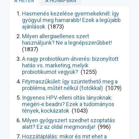
A HÉTEN
A HÓNAPBAN
Hasmenés kezelése gyermekeknél: így
gyógyul meg hamarabb! Ezek a legújabb
ajánlások
(1873)
Milyen allergiaellenes szert
használjunk? Ne a legnépszerűbbet!
(1837)
A nagy probiotikum-átverés: bizonyított
hatás vs. marketing, melyik
probiotikumot vegyük?
(1255)
Fitymaszűkület: így szüntethető meg a
probléma, műtét nélkül (fotókkal)
(1079)
Ingyenes HPV-elleni oltás lányoknak:
megéri-e beadni? Ezek a tudományos
tények, kockázatok
(1043)
Milyen gyógyszert szedhet szoptatás
alatt? Ez az oldal megmondja!
(996)
Hozzátáplálás: mikor és mit ehet a