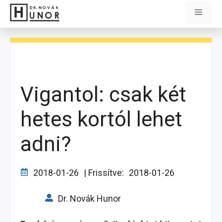
Kilépés
Menü
a
tartalomba
Vigantol: csak két
hetes kortól lehet
adni?
2018-01-26
| Frissítve:
2018-01-26
Dr. Novák Hunor