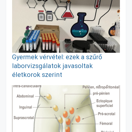
e
s
i
z
b
e
l
a
o
n
m
o
g
e
Gyermek vérvétel: ezek a szűrő
k
e
g
laborvizsgálatok javasoltak
életkorok szerint
r