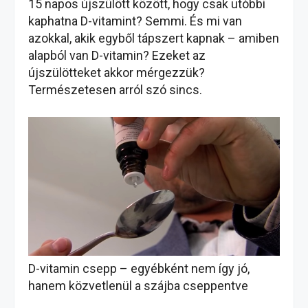
15 napos újszülött között, hogy csak utóbbi
kaphatna D-vitamint? Semmi. És mi van
azokkal, akik egyből tápszert kapnak – amiben
alapból van D-vitamin? Ezeket az
újszülötteket akkor mérgezzük?
Természetesen arról szó sincs.
D-vitamin csepp – egyébként nem így jó,
hanem közvetlenül a szájba cseppentve