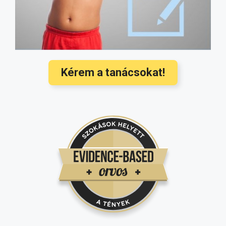
orvosi ajánlások
(3568)
Hallójárat gyulladás kezelése és
megelőzése a legújabb nemzetközi
ajánlások alapján
(3350)
Kérem a tanácsokat!