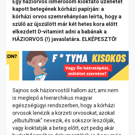
Egy háziorvos ismerősöm kioktató üzenetet
kapott betegének kórházi papírján: a
kórházi orvos szemrehányóan leírta, hogy a
szülő az újszülött már két hetes kora előtt
elkezdett D-vitamint adni a babának a
HÁZIORVOS (!) javaslatára. ELKÉPESZTŐ!
Sajnos sok háziorvostól hallom azt, ami nem
is meglepő a hierarchikus magyar
egészségügyi rendszerben, hogy a kórházi
orvosok lenézik a körzeti orvosokat, azokat
„elbutultnak” nevezik, és sokszor leszólják,
vagy kioktatják a beteg előtt, ezt pedig akár