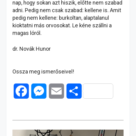
nap, hogy sokan azt hiszik, előtte nem szabad
adni. Pedig nem csak szabad: kellene is. Amit
pedig nem kellene: burkoltan, alaptalanul
kioktatni más orvosokat. Le kéne szállni a
magas lóról.
dr. Novák Hunor
Ossza meg ismerőseivel!
F
M
E
O
a
e
m
s
c
s
a
s