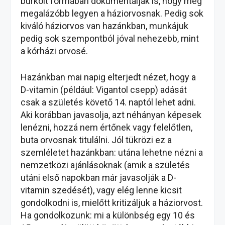
burkolt formában dokumentálják is, hogy még
megalázóbb legyen a háziorvosnak. Pedig sok
kiváló háziorvos van hazánkban, munkájuk
pedig sok szempontból jóval nehezebb, mint
a kórházi orvosé.
Hazánkban mai napig elterjedt nézet, hogy a
D-vitamin (például: Vigantol csepp) adását
csak a születés követő 14. naptól lehet adni.
Aki korábban javasolja, azt néhányan képesek
lenézni, hozzá nem értőnek vagy felelőtlen,
buta orvosnak titulálni. Jól tükrözi ez a
szemléletet hazánkban: utána lehetne nézni a
nemzetközi ajánlásoknak (amik a születés
utáni első napokban már javasolják a D-
vitamin szedését), vagy elég lenne kicsit
gondolkodni is, mielőtt kritizáljuk a háziorvost.
Ha gondolkozunk: mi a különbség egy 10 és