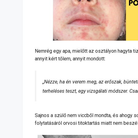
Nemrég egy apa, mielőtt az osztályon hagyta ti
annyit kért tőlem, annyit mondott:
„Nézze, ha én verem meg, az erőszak, büntetik
terheléses teszt, egy vizsgálati módszer. Cs
Sajnos a szülő nem viccből mondta, és ahogy so
folytatásáról orvosi titoktartás miatt nem beszé