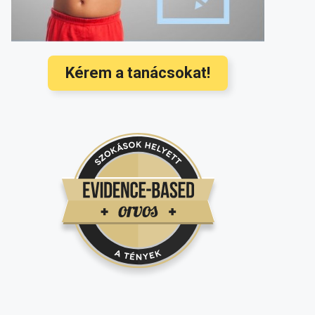
baba? Ezek a legújabb nemzetközi
orvosi ajánlások
(3568)
Hallójárat gyulladás kezelése és
megelőzése a legújabb nemzetközi
Kérem a tanácsokat!
ajánlások alapján
(3350)