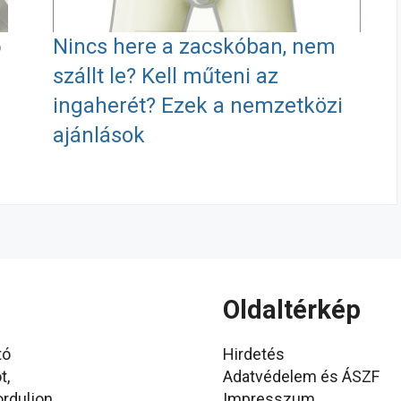
ő
Nincs here a zacskóban, nem
szállt le? Kell műteni az
ingaherét? Ezek a nemzetközi
ajánlások
Oldaltérkép
tó
Hirdetés
t,
Adatvédelem és ÁSZF
orduljon
Impresszum