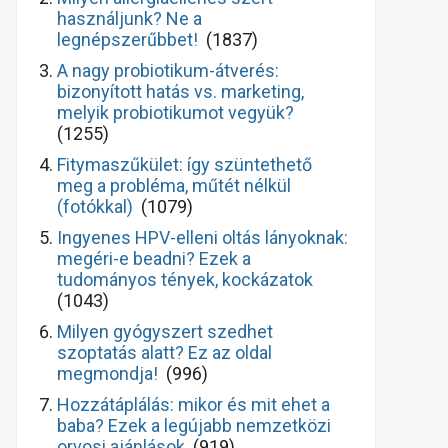
használjunk? Ne a
legnépszerűbbet!
(1837)
A nagy probiotikum-átverés:
bizonyított hatás vs. marketing,
melyik probiotikumot vegyük?
(1255)
Fitymaszűkület: így szüntethető
meg a probléma, műtét nélkül
(fotókkal)
(1079)
Ingyenes HPV-elleni oltás lányoknak:
megéri-e beadni? Ezek a
tudományos tények, kockázatok
(1043)
Milyen gyógyszert szedhet
szoptatás alatt? Ez az oldal
megmondja!
(996)
Hozzátáplálás: mikor és mit ehet a
baba? Ezek a legújabb nemzetközi
orvosi ajánlások
(919)