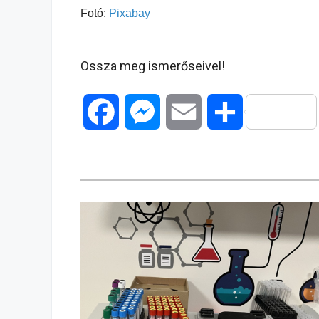
Fotó:
Pixabay
Ossza meg ismerőseivel!
F
M
E
O
a
e
m
s
c
s
a
s
e
s
i
z
b
e
l
a
o
n
m