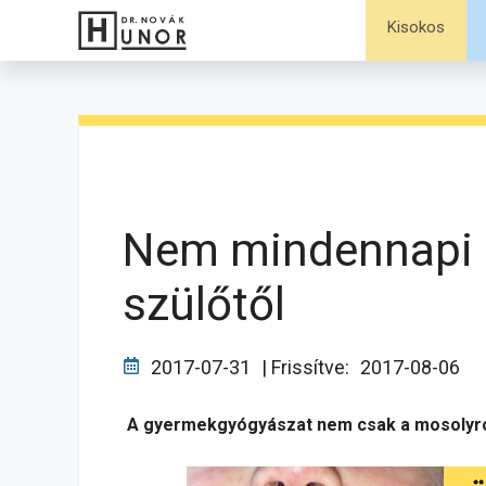
Kilépés
Kisokos
a
tartalomba
Nem mindennapi 
szülőtől
2017-07-31
| Frissítve:
2017-08-06
A gyermekgyógyászat nem csak a mosolyról