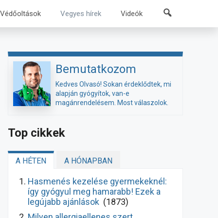
Kereső
Védőoltások
Vegyes hírek
Videók
Bemutatkozom
Kedves Olvasó! Sokan érdeklődtek, mi
alapján gyógyítok, van-e
magánrendelésem. Most válaszolok.
Top cikkek
A HÉTEN
A HÓNAPBAN
Hasmenés kezelése gyermekeknél:
így gyógyul meg hamarabb! Ezek a
legújabb ajánlások
(1873)
Milyen allergiaellenes szert