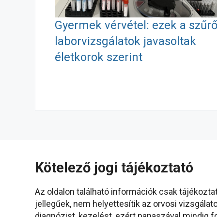
o
g
e
Gyermek vérvétel: ezek a szűr
k
e
g
laborvizsgálatok javasoltak
r
életkorok szerint
Kötelező jogi tájékoztató
Az oldalon található információk csak tájékozta
jellegűek, nem helyettesítik az orvosi vizsgálato
diagnózist, kezelést, ezért panaszával mindig f