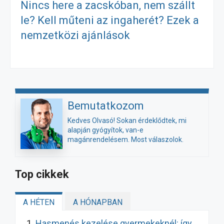
Nincs here a zacskóban, nem szállt
le? Kell műteni az ingaherét? Ezek a
nemzetközi ajánlások
Bemutatkozom
Kedves Olvasó! Sokan érdeklődtek, mi
alapján gyógyítok, van-e
magánrendelésem. Most válaszolok.
Top cikkek
A HÉTEN
A HÓNAPBAN
Hasmenés kezelése gyermekeknél: így