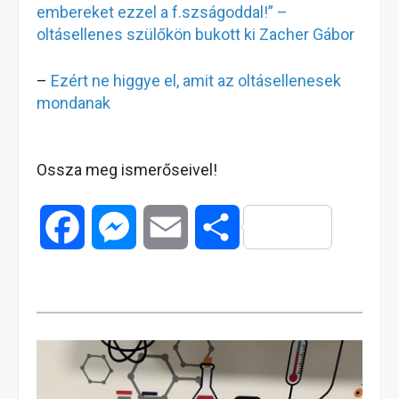
embereket ezzel a f.szságoddal!” –
oltásellenes szülőkön bukott ki Zacher Gábor
–
Ezért ne higgye el, amit az oltásellenesek
mondanak
Ossza meg ismerőseivel!
F
M
E
O
a
e
m
s
c
s
a
s
e
s
i
z