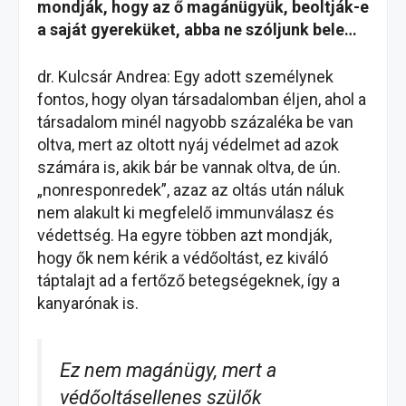
mondják, hogy az ő magánügyük, beoltják-e
a saját gyereküket, abba ne szóljunk bele…
dr. Kulcsár Andrea: Egy adott személynek
fontos, hogy olyan társadalomban éljen, ahol a
társadalom minél nagyobb százaléka be van
oltva, mert az oltott nyáj védelmet ad azok
számára is, akik bár be vannak oltva, de ún.
„nonresponredek”, azaz az oltás után náluk
nem alakult ki megfelelő immunválasz és
védettség. Ha egyre többen azt mondják,
hogy ők nem kérik a védőoltást, ez kiváló
táptalajt ad a fertőző betegségeknek, így a
kanyarónak is.
Ez nem magánügy, mert a
védőoltásellenes szülők