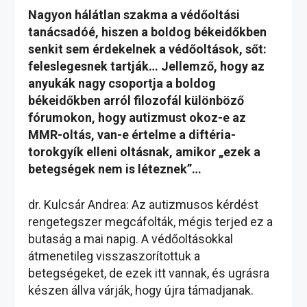
Nagyon hálátlan szakma a védőoltási
tanácsadóé, hiszen a boldog békeidőkben
senkit sem érdekelnek a védőoltások, sőt:
feleslegesnek tartják… Jellemző, hogy az
anyukák nagy csoportja a boldog
békeidőkben arról filozofál különböző
fórumokon, hogy autizmust okoz-e az
MMR-oltás, van-e értelme a diftéria-
torokgyík elleni oltásnak, amikor „ezek a
betegségek nem is léteznek”…
dr. Kulcsár Andrea: Az autizmusos kérdést
rengetegszer megcáfolták, mégis terjed ez a
butaság a mai napig. A védőoltásokkal
átmenetileg visszaszorítottuk a
betegségeket, de ezek itt vannak, és ugrásra
készen állva várják, hogy újra támadjanak.