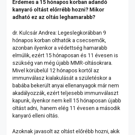
Érdemes a 15 hónapos korban adandó
kanyaró oltást előrrébb hozni? Mikor
adható ez az oltás leghamarabb?
dr. Kulcsár Andrea: Legeslegkorábban 9
hónapos korban olthatók a csecsemők,
azonban ilyenkor a védettség hamarabb
elmúlik, ezért 15 hónaposan és 11 évesen is
szükség van még újabb MMR-oltásokrara.
Mivel körübelül 12 hónapos kortól az
immunválasz kialakulását a születéskor a
babába bekerült anyai ellenanyagok már nem
akadályozzák, ezért teljesebb immunválaszt
kapunk, ilyenkor nem kell 15 hónaposan újabb
oltást adni, hanem elég 11 évesen a második
kanyaró elleni oltás.
Azoknak javasolt az oltást előrébb hozni, akik