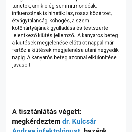
tünetek, amik elég semmitmondóak,
influenzának is hihetik: láz, rossz közérzet,
étvágytalanság, köhögés, a szem
kötőhártyájának gyulladása és testszerte
jelentkező kiütés jellemző. A kanyarós beteg
a kiütések megjelenése előtti öt nappal már
fertőz a kiütések megjelenése utáni negyedik
napig. A kanyarós beteg azonnal elkülönítése
javasolt.
A tisztánlátás végett:
megkérdeztem
dr. Kulcsár
Andrea infektológust
, hazánk