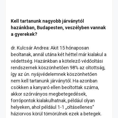
Kell tartanunk nagyobb járványtól
hazánkban, Budapesten, veszélyben vannak
a gyerekek?
dr. Kulcsár Andrea: Akit 15 hónaposan
beoltanak, annál utána két héttel már kialakul a
védettség. Hazánkban a kötelező védőoltási
rendszernek köszönhetően 98% az oltottság,
így az ún. nyájvédelemnek köszönhetően
nem kell tartanunk járványtól. Ha azonban
csökken a kanyaró ellen beoltottak száma,
akkor szórványos megbetegedések,
forrópontok kialakulhatnak, például olyan
helyeken, ahol például 1-1 „oltásellenes”
háziorvos körül tömörülnek ezek a betegek.