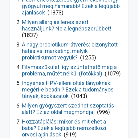
gyógyul meg hamarabb! Ezek a legújabb
ajánlások
(1873)
Milyen allergiaellenes szert
használjunk? Ne a legnépszerűbbet!
(1837)
A nagy probiotikum-átverés: bizonyított
hatás vs. marketing, melyik
probiotikumot vegyük?
(1255)
Fitymaszűkület: így szüntethető meg a
probléma, műtét nélkül (fotókkal)
(1079)
Ingyenes HPV-elleni oltás lányoknak:
megéri-e beadni? Ezek a tudományos
tények, kockázatok
(1043)
Milyen gyógyszert szedhet szoptatás
alatt? Ez az oldal megmondja!
(996)
Hozzátáplálás: mikor és mit ehet a
baba? Ezek a legújabb nemzetközi
orvosi ajánlások
(919)