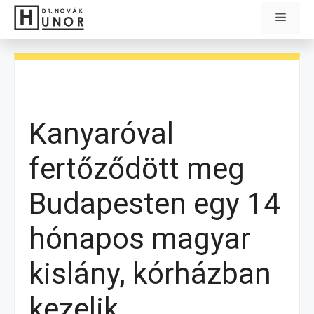
Kilépés
Menü
a
tartalomba
Kanyaróval
fertőződött meg
Budapesten egy 14
hónapos magyar
kislány, kórházban
kezelik