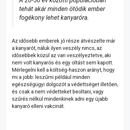
A 20-50 év közötti populációban
tehát akár minden ötödik ember
fogékony lehet kanyaróra.
Az idősebb emberek jó része átvészelte már
a kanyarót, náluk ilyen veszély nincs, az
idősebbek közül az van veszélyeztetve, aki
nem volt kanyarós és egy oltást sem kapott.
Mérlegelni kell a költség-haszon arányt, hogy
mi a jobb: leszűrni például minden
egészségügyi dolgozót a védettséget illetően,
és csak a nem védetteket beoltani, vagy
szűrés nélkül mindenkinek adni egy újabb
kanyaró elleni vakcinát.