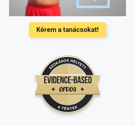
megelőzése a legújabb nemzetközi
ajánlások alapján
(3350)
Kérem a tanácsokat!