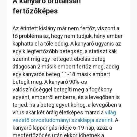
A kanyaró brutálisan
fertőzőképes
Az érintett kislány már nem fertőz, viszont a
fő probléma az, hogy nem tudjuk, hány ember
kaphatta el a tőle eddig. A kanyaró ugyanis az
egyik legfertőzőbb betegség, a statisztikák
szerint míg egy rettegett ebolás beteg
átlagosan 2 másik embert fertőz meg, addig
egy kanyarós beteg 11-18 másik embert
betegít meg. A kanyaró 90%-os
valószínűséggel betegíti meg a fogékony
egyént, emberről emberre, és a levegőben is
terjed: ha a beteg egyet köhög, a levegőben a
vírus akár két óráig életképes marad a
világ
vezető orvostudományi szaklapja szerint.
A
kanyaró lappangási ideje 6-19 nap, azaz a
megfertőződés után ekkor jöhetnek a