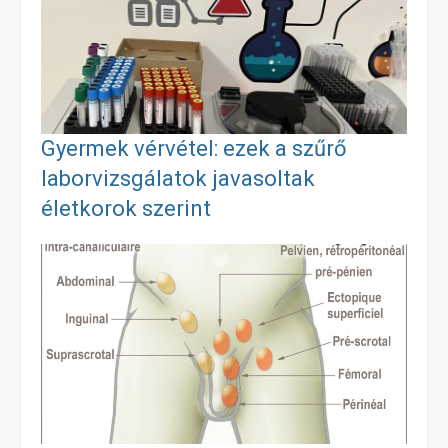
b
e
l
a
o
n
m
o
g
e
Gyermek vérvétel: ezek a szűrő
k
e
g
laborvizsgálatok javasoltak
életkorok szerint
r