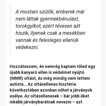
A mostani szülők, emberek már
nem láttak gyermekbénulást,
torokgyíkot, ezért tévesen azt
hiszik, ilyenek csak a mesékben
vannak és felesleges ellenük
védekezni.
Hozzáteszem, én nemrég kaptam tőled egy
újabb kanyaró ellen is védelmet nyújtó
(MMR) oltást, és még mindig nem lettem
autista… Az oltásellenes hisztéria
következtében azonban nőhet a járványok
esélye. Az oltásellenesek – bár jobb őket
inkább járványbarátnak nevezni – azt