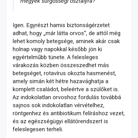
megyek sürgősségi osztályra?
Igen. Egyrészt hamis biztonságérzetet
adhat, hogy „már látta orvos”, de attól még
lehet komoly betegsége, aminek akár csak
holnap vagy napokkal később jön ki
egyértelműbb tünete. A felesleges
várakozás közben összeszedhet más
betegséget, rotavírus okozta hasmenést,
amely simán két hétre hazavághatja a
komplett családot, beleértve a szülőket is.
Az indokolatlan orvoshoz fordulás továbbá
sajnos sok indokolatlan vérvételhez,
röntgenhez és antibiotikum felíráshoz vezet,
és az egészségügyi ellátórendszert is
feleslegesen terheli.