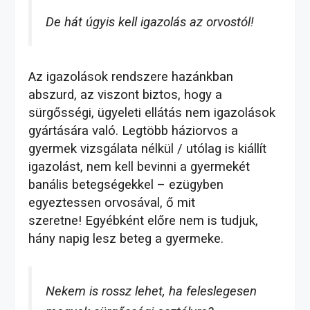
De hát úgyis kell igazolás az orvostól!
Az igazolások rendszere hazánkban
abszurd, az viszont biztos, hogy a
sürgősségi, ügyeleti ellátás nem igazolások
gyártására való.
Legtöbb háziorvos a
gyermek vizsgálata nélkül / utólag is kiállít
igazolást, nem kell bevinni a gyermekét
banális betegségekkel – ezügyben
egyeztessen orvosával, ő mit
szeretne!
Egyébként e
lőre nem is tudjuk,
hány napig lesz beteg a gyermeke.
Nekem is rossz lehet, ha feleslegesen