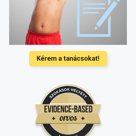
Hozzátáplálás: mikor és mit ehet a
baba? Ezek a legújabb nemzetközi
orvosi ajánlások
(3568)
Hallójárat gyulladás kezelése és
megelőzése a legújabb nemzetközi
ajánlások alapján
(3350)
Kérem a tanácsokat!