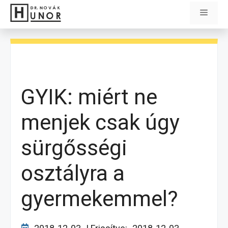
Kilépés
Menü
a
tartalomba
GYIK: miért ne
menjek csak úgy
sürgősségi
osztályra a
gyermekemmel?