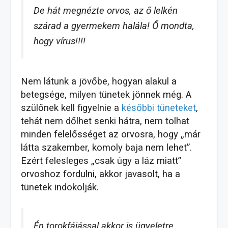
De hát megnézte orvos, az ő lelkén
szárad a gyermekem halála! Ő mondta,
hogy vírus!!!!
Nem látunk a jövőbe, hogyan alakul a
betegsége, milyen tünetek jönnek még. A
szülőnek kell figyelnie a
későbbi tüneteket
,
tehát nem dőlhet senki hátra, nem tolhat
minden felelősséget az orvosra, hogy „már
látta szakember, komoly baja nem lehet”.
Ezért felesleges „csak úgy a láz miatt”
orvoshoz fordulni, akkor javasolt, ha a
tünetek indokolják.
Én torokfájással akkor is ügyeletre