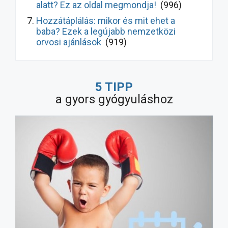
alatt? Ez az oldal megmondja!
(996)
Hozzátáplálás: mikor és mit ehet a
baba? Ezek a legújabb nemzetközi
orvosi ajánlások
(919)
Hasmenés kezelése gyermekeknél: így
gyógyul meg hamarabb! Ezek a legújabb
5 TIPP
ajánlások
(9570)
a gyors gyógyuláshoz
Milyen allergiaellenes szert
használjunk? Ne a legnépszerűbbet!
(7778)
A nagy probiotikum-átverés: bizonyított
hatás vs. marketing, melyik
probiotikumot vegyük?
(5051)
Fitymaszűkület: így szüntethető meg a
probléma, műtét nélkül (fotókkal)
(4507)
Milyen gyógyszert szedhet szoptatás
alatt? Ez az oldal megmondja!
(4182)