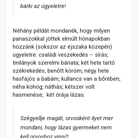
bárki az ügyeletre!
Néhány példát mondanék, hogy milyen
panaszokkal jöttek elmúlt hónapokban
hozzánk (sokszor az éjszaka közepén)
ügyeletre:
családi veszekedés – sírás;
tinilányok szerelmi bánata; két hete tartó
székrekedés; benőtt köröm; négy hete
hasfájós a babám; kullancs van a bőrében;
néha köhög; náthás; kétszer volt
hasmenése; két órája lázas.
Szégyellje magát, orvosként ilyet mer
mondani, hogy lázas gyermeket nem
kell orvoshoz vinni?