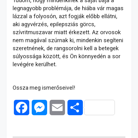
Tudom, hogy mindenkinek a saját baja a
legnagyobb problémája, de hiába vár magas
lázzal a folyosón, azt fogják előbb ellátni,
aki agyvérzés, epilepsziás görcs,
szívritmuszavar miatt érkezett. Az orvosok
nem magával szúrnak ki, mindenkin segíteni
szeretnének, de rangsorolni kell a betegek
súlyossága között, és Ön könnyedén a sor
levégére kerülhet.
Ossza meg ismerőseivel!
F
M
E
O
a
e
m
s