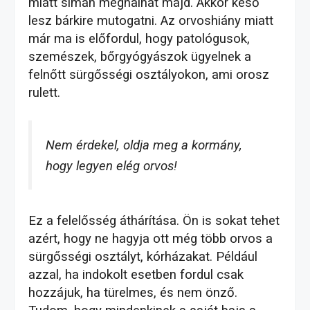
miatt simán meghalhat majd.
Akkor késő
lesz bárkire mutogatni. A
z orvoshiány miatt
már ma is előfordul, hogy patológusok,
szemészek, bőrgyógyászok ügyelnek a
felnőtt sürgősségi osztályokon, ami orosz
rulett.
Nem érdekel, oldja meg a kormány,
hogy legyen elég orvos!
Ez a felelősség áthárítása. Ön is sokat tehet
azért, hogy ne hagyja ott még több orvos a
sürgősségi osztályt, kórházakat. Például
azzal, ha indokolt esetben fordul csak
hozzájuk, ha türelmes, és nem önző.