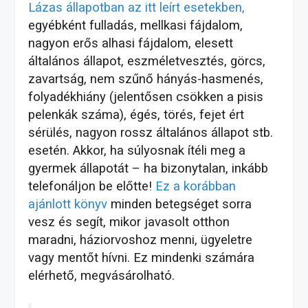
Lázas állapotban az itt leírt esetekben,
egyébként fulladás, mellkasi fájdalom,
nagyon erős alhasi fájdalom, elesett
általános állapot, eszméletvesztés, görcs,
zavartság, nem szűnő hányás-hasmenés,
folyadékhiány (jelentősen csökken a pisis
pelenkák száma), égés, törés, fejet ért
sérülés, nagyon rossz általános állapot stb.
esetén. Akkor, ha súlyosnak ítéli meg a
gyermek állapotát – h
a bizonytalan, inkább
telefonáljon be előtte!
Ez a korábban
ajánlott könyv
minden betegséget sorra
vesz és segít, mikor javasolt otthon
maradni, háziorvoshoz menni, ügyeletre
vagy mentőt hívni. Ez mindenki számára
elérhető, megvásárolható.