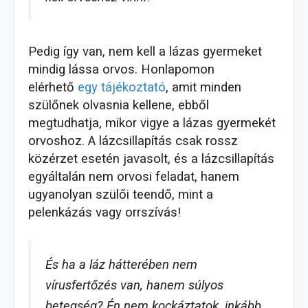
Pedig így van, nem kell a lázas gyermeket
mindig lássa orvos. Honlapomon
elérhető
egy tájékoztató
, amit minden
szülőnek olvasnia kellene, ebből
megtudhatja, mikor vigye a lázas gyermekét
orvoshoz. A lázcsillapítás csak rossz
közérzet esetén javasolt, és a lázcsillapítás
egyáltalán nem orvosi feladat, hanem
ugyanolyan szülői teendő, mint a
pelenkázás vagy orrszívás!
És ha a láz hátterében nem
vírusfertőzés van, hanem súlyos
betegség? Én nem kockáztatok, inkább