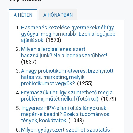
A HÉTEN
A HÓNAPBAN
Hasmenés kezelése gyermekeknél: így
gyógyul meg hamarabb! Ezek a legújabb
ajánlások
(1873)
Milyen allergiaellenes szert
használjunk? Ne a legnépszerűbbet!
(1837)
A nagy probiotikum-átverés: bizonyított
hatás vs. marketing, melyik
probiotikumot vegyük?
(1255)
Fitymaszűkület: így szüntethető meg a
probléma, műtét nélkül (fotókkal)
(1079)
Ingyenes HPV-elleni oltás lányoknak:
megéri-e beadni? Ezek a tudományos
tények, kockázatok
(1043)
Milyen gyógyszert szedhet szoptatás