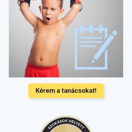
probiotikumot vegyük?
(5051)
Fitymaszűkület: így szüntethető meg a
probléma, műtét nélkül (fotókkal)
(4507)
Milyen gyógyszert szedhet szoptatás
alatt? Ez az oldal megmondja!
(4182)
Hozzátáplálás: mikor és mit ehet a
baba? Ezek a legújabb nemzetközi
orvosi ajánlások
(3568)
Hallójárat gyulladás kezelése és
megelőzése a legújabb nemzetközi
ajánlások alapján
(3350)
Kérem a tanácsokat!