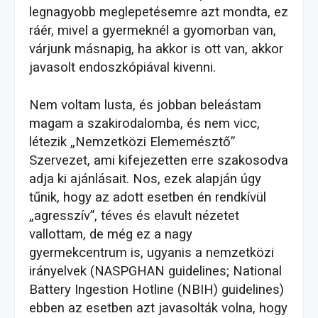
legnagyobb meglepetésemre azt mondta, ez
ráér, mivel a gyermeknél a gyomorban van,
várjunk másnapig, ha akkor is ott van, akkor
javasolt endoszkópiával kivenni.
Nem voltam lusta, és jobban beleástam
magam a szakirodalomba, és nem vicc,
létezik „Nemzetközi Elememésztő”
Szervezet, ami kifejezetten erre szakosodva
adja ki ajánlásait. Nos, ezek alapján úgy
tűnik, hogy az adott esetben én rendkívül
„agresszív”, téves és elavult nézetet
vallottam, de még ez a nagy
gyermekcentrum is, ugyanis a nemzetközi
irányelvek (NASPGHAN guidelines; National
Battery Ingestion Hotline (NBIH) guidelines)
ebben az esetben azt javasolták volna, hogy