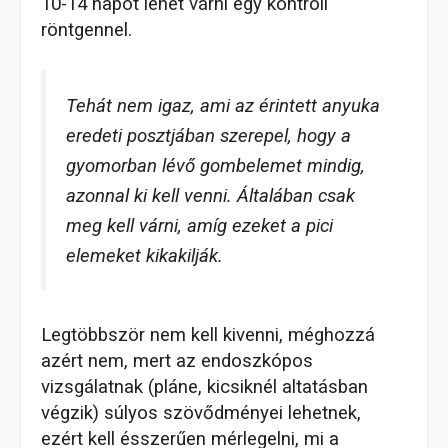
10-14 napot lehet várni egy kontroll
röntgennel.
Tehát nem igaz, ami az érintett anyuka
eredeti posztjában szerepel, hogy a
gyomorban lévő gombelemet mindig,
azonnal ki kell venni. Általában csak
meg kell várni, amíg ezeket a pici
elemeket kikakilják.
Legtöbbször nem kell kivenni, méghozzá
azért nem, mert az endoszkópos
vizsgálatnak (pláne, kicsiknél altatásban
végzik) súlyos szövődményei lehetnek,
ezért kell ésszerűen mérlegelni, mi a