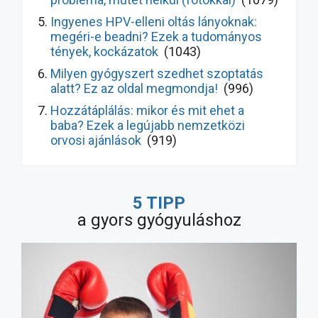
Ingyenes HPV-elleni oltás lányoknak:
megéri-e beadni? Ezek a tudományos
tények, kockázatok
(1043)
Milyen gyógyszert szedhet szoptatás
alatt? Ez az oldal megmondja!
(996)
Hozzátáplálás: mikor és mit ehet a
baba? Ezek a legújabb nemzetközi
orvosi ajánlások
(919)
Hasmenés kezelése gyermekeknél: így
gyógyul meg hamarabb! Ezek a legújabb
5 TIPP
ajánlások
(9570)
a gyors gyógyuláshoz
Milyen allergiaellenes szert
használjunk? Ne a legnépszerűbbet!
(7778)
A nagy probiotikum-átverés: bizonyított
hatás vs. marketing, melyik