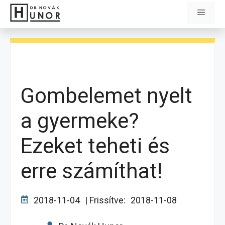
Kilépés
Menü
a
tartalomba
Gombelemet nyelt
a gyermeke?
Ezeket teheti és
erre számíthat!
2018-11-04
| Frissítve:
2018-11-08