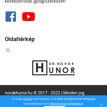
kezelőorvosát, gyógyszerészét!
Oldaltérkép
novakhunor.hu © 2017 - 2022 | Minden jog
fenntartva!
Az oldal
cookie
-kat használ. A további böngészéssel elfogadja
használatukat és a
felhasználási feltételeket
.
Design by