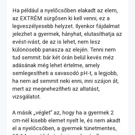
Ha például a nyelőcsőben elakadt az elem,
az EXTRÉM sürgősen ki kell venni, ez a
legveszélyesebb helyzet. Ilyenkor fájdalmat
jelezhet a gyermek, hányhat, elutasíthatja az
evést-ivást, de az is lehet, nem lesz
különösebb panasza az elején. Tenni nem
tud semmit: bár két órán belül kevés méz
adásának még lehet értelme, amely
semlegesítheti a savasodó pH-t, a legjobb,
ha nem ad semmit neki enni, inni szájon át,
mert az megnehezítheti az altatást,
vizsgálatot.
A másik „véglet” az, hogy ha a gyermek 2
cm-nél kisebb elemet nyelt le, és nem akadt
el a nyelőcsőben, a gyermek tünetmentes,