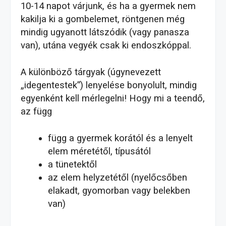
10-14 napot várjunk, és ha a gyermek nem
kakilja ki a gombelemet, röntgenen még
mindig ugyanott látszódik (vagy panasza
van), utána vegyék csak ki endoszkóppal.
A különböző tárgyak (úgynevezett
„idegentestek”) lenyelése bonyolult, mindig
egyenként kell mérlegelni! Hogy mi a teendő,
az függ
függ a gyermek korától és a lenyelt
elem méretétől, típusától
a tünetektől
az elem helyzetétől (nyelőcsőben
elakadt, gyomorban vagy belekben
van)