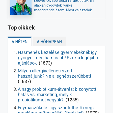
Kedves Olvasó! Sokan érdeklődtek, mi
alapján gyógyítok, van-e
magánrendelésem. Most válaszolok.
Top cikkek
A HÉTEN
A HÓNAPBAN
Hasmenés kezelése gyermekeknél: így
gyógyul meg hamarabb! Ezek a legújabb
ajánlások
(1873)
Milyen allergiaellenes szert
használjunk? Ne a legnépszerűbbet!
(1837)
A nagy probiotikum-átverés: bizonyított
hatás vs. marketing, melyik
probiotikumot vegyük?
(1255)
Fitymaszűkület: így szüntethető meg a
probléma, műtét nélkül (fotókkal)
(1079)