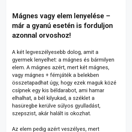
Mágnes vagy elem lenyelése –
már a gyanú esetén is forduljon
azonnal orvoshoz!
A két legveszélyesebb dolog, amit a
gyermek lenyelhet: a mágnes és bármilyen
elem. A mágnes azért, mert két mágnes,
vagy mágnes + fémjáték a belekben
összetapadhat úgy, hogy ezek maguk közé
csípnek egy kis béldarabot, ami hamar
elhalhat, a bél kilyukad, a széklet a
hasüregbe kerülve súlyos gyulladást,
szepszist, akár halált is okozhat.
Az elem pedig azért veszélyes, mert