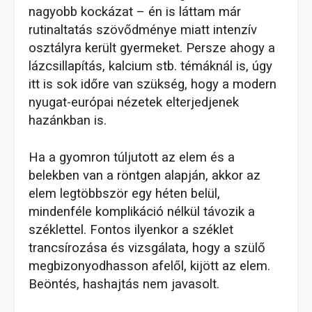
nagyobb kockázat – én is láttam már
rutinaltatás szövődménye miatt intenzív
osztályra került gyermeket. Persze ahogy a
lázcsillapítás, kalcium stb. témáknál is, úgy
itt is sok időre van szükség, hogy a modern
nyugat-európai nézetek elterjedjenek
hazánkban is.
Ha a gyomron túljutott az elem és a
belekben van a röntgen alapján, akkor az
elem legtöbbször egy héten belül,
mindenféle komplikáció nélkül távozik a
széklettel. Fontos ilyenkor a széklet
trancsírozása és vizsgálata, hogy a szülő
megbizonyodhasson afelől, kijött az elem.
Beöntés, hashajtás nem javasolt.