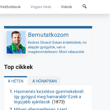
Kereső
Védőoltások
Vegyes hírek
Videók
Bemutatkozom
Kedves Olvasó! Sokan érdeklődtek, mi
alapján gyógyítok, van-e
magánrendelésem. Most válaszolok.
Top cikkek
A HÉTEN
A HÓNAPBAN
Hasmenés kezelése gyermekeknél:
így gyógyul meg hamarabb! Ezek a
legújabb ajánlások
(1873)
Milyen allergiaellenes szert