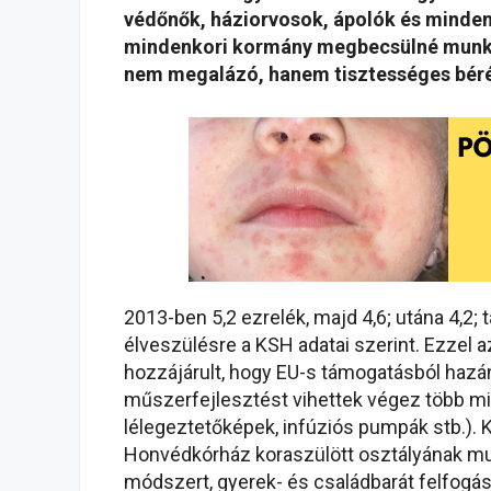
védőnők, háziorvosok, ápolók és minden 
mindenkori kormány megbecsülné munkáj
nem megalázó, hanem tisztességes bér
2013-ben 5,2 ezrelék, majd 4,6; utána 4,2;
élveszülésre a KSH adatai szerint. Ezzel a
hozzájárult, hogy EU-s támogatásból hazán
műszerfejlesztést vihettek végez több mill
lélegeztetőképek, infúziós pumpák stb.). 
Honvédkórház koraszülött osztályának mun
módszert, gyerek- és családbarát felfogá