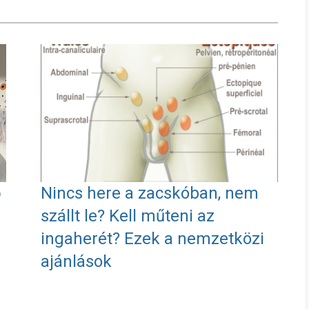
ő
Nincs here a zacskóban, nem
szállt le? Kell műteni az
ingaherét? Ezek a nemzetközi
ajánlások