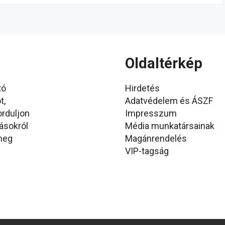
Oldaltérkép
tó
Hirdetés
t,
Adatvédelem és ÁSZF
orduljon
Impresszum
ásokról
Média munkatársainak
 meg
Magánrendelés
VIP-tagság