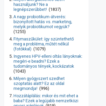
használjunk? Ne a
legnépszerűbbet!
(1837)
A nagy probiotikum-átverés:
bizonyított hatás vs. marketing,
melyik probiotikumot vegyük?
(1255)
Fitymaszűkület: így szüntethető
meg a probléma, műtét nélkül
(fotókkal)
(1079)
Ingyenes HPV-elleni oltás lányoknak:
megéri-e beadni? Ezek a
tudományos tények, kockázatok
(1043)
Milyen gyógyszert szedhet
szoptatás alatt? Ez az oldal
megmondja!
(996)
Hozzátáplálás: mikor és mit ehet a
baba? Ezek a legújabb nemzetközi
orvosi ajánlások
(919)