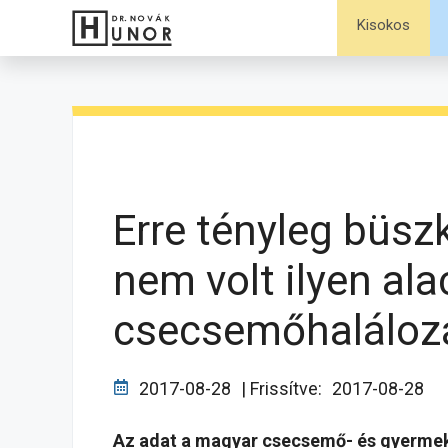
Kilépés
Kisokos
a
tartalomba
Erre tényleg büsz
nem volt ilyen al
csecsemőhaláloz
2017-08-28
| Frissítve:
2017-08-28
Az adat a magyar csecsemő- és gyerme