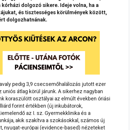
kórházi dolgozó sikere. Ideje volna, ha a
ukat, és tisztességes körülmények között,
ért dolgozhatnának.
 tavaly pedig 3,9 csecsemőhalálozás jutott ezer
z uniós átlag körül járunk. A sikerhez nagyban
k koraszülött osztályai az elmúlt években óriási
iárd forint értékben (új inkubátorok,
Kiemelendő az I. sz. Gyermekklinika és a
kája, akik szakítva a szokásokkal, számos új
st, nyugat-európai (evidence-based) nézeteket