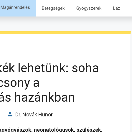
Magánrendelés
Betegségek
Gyógyszerek
Láz
kék lehetünk: soha
acsony a
ás hazánkban
Dr. Novák Hunor
kgyógyászok, neonatológusok, szülészek,