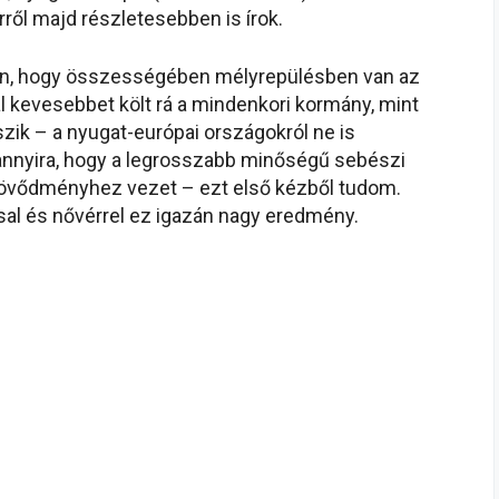
ől majd részletesebben is írok.
n, hogy összességében mélyrepülésben van az
kevesebbet költ rá a mindenkori kormány, mint
zik – a nyugat-európai országokról ne is
yannyira, hogy a legrosszabb minőségű sebészi
 szövődményhez vezet – ezt első kézből tudom.
sal és nővérrel ez igazán nagy eredmény.