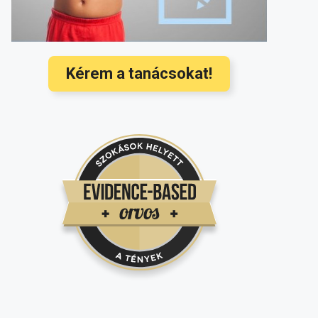
baba? Ezek a legújabb nemzetközi
orvosi ajánlások
(3568)
Hallójárat gyulladás kezelése és
megelőzése a legújabb nemzetközi
Kérem a tanácsokat!
ajánlások alapján
(3350)