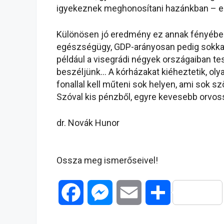
igyekeznek meghonosítani hazánkban – err
Különösen jó eredmény ez annak fényébe
egészségügy, GDP-arányosan pedig sokkal 
például a visegrádi négyek országaiban tes
beszéljünk… A kórházakat kiéheztetik, ol
fonallal kell műteni sok helyen, ami sok
Szóval kis pénzből, egyre kevesebb orvos
dr. Novák Hunor
Ossza meg ismerőseivel!
F
M
E
O
a
e
m
s