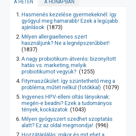
A HÉTEN
A HÓNAPBAN
Hasmenés kezelése gyermekeknél: így
gyógyul meg hamarabb! Ezek a legújabb
ajánlások
(1873)
Milyen allergiaellenes szert
használjunk? Ne a legnépszerűbbet!
(1837)
A nagy probiotikum-átverés: bizonyított
hatás vs. marketing, melyik
probiotikumot vegyük?
(1255)
Fitymaszűkület: így szüntethető meg a
probléma, műtét nélkül (fotókkal)
(1079)
Ingyenes HPV-elleni oltás lányoknak:
megéri-e beadni? Ezek a tudományos
tények, kockázatok
(1043)
Milyen gyógyszert szedhet szoptatás
alatt? Ez az oldal megmondja!
(996)
Hozzátáplálás: mikor és mit ehet a