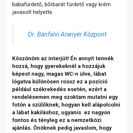
babafürdető, bőrbarát fürdető vagy krém
javasolt helyette.
Dr. Bánfalvi Aranyér Központ
Köszönöm az interjút! Én annyit tennék
hozzá, hogy gyerekeknél a hozzájuk
képest nagy, magas WC-n ülve, lábat
lógatva különösen rossz ez a pozíció
például székrekedés esetén, ezért a
rendelésemen meg szoktam mutatni egy
fotón a szülőknek, hogyan kell alápolcolni
a lábat kakiláshoz, ugyanis ez nagyon
fontos és tényleg ez a nemzetközi
ajánlás. Önöknek pedig javaslom, hogy