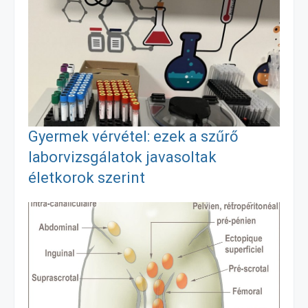
e
s
i
z
b
e
l
a
o
n
m
o
g
e
Gyermek vérvétel: ezek a szűrő
k
e
g
laborvizsgálatok javasoltak
életkorok szerint
r