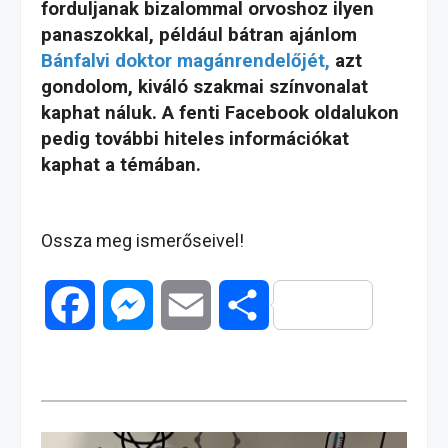
forduljanak bizalommal orvoshoz ilyen
panaszokkal, például bátran ajánlom
Bánfalvi doktor magánrendelőjét,
azt
gondolom, kiváló szakmai színvonalat
kaphat náluk. A fenti Facebook oldalukon
pedig további hiteles információkat
kaphat a témában.
Ossza meg ismerőseivel!
F
M
E
O
a
e
m
s
c
s
a
s