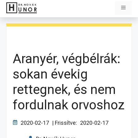
Kilépés
Menü
a
tartalomba
Aranyér, végbélrák:
sokan évekig
rettegnek, és nem
fordulnak orvoshoz
2020-02-17
| Frissítve:
2020-02-17