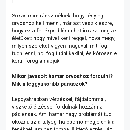
Sokan mire ráeszmélnek, hogy tényleg
orvoshoz kell menni, már azt veszik észre,
hogy ez a fenékprobléma határozza meg az
életüket: hogy mivel keni reggel, hova megy,
milyen szereket vigyen magával, mit fog
tudni enni, hol fog tudni kakilni, és kórosan e
körül forog a napjuk.
Mikor javasolt hamar orvoshoz fordulni?
Mik a leggyakoribb panaszok?
Leggyakrabban vérzéssel, fájdalommal,
viszkető érzéssel fordulnak hozzám a
páciensek. Ami hamar nagy problémát tud
okozni, az a tályog: ha csomó megjelenik a
fenéknél, amihez tompa, lüktető érzés, láz,