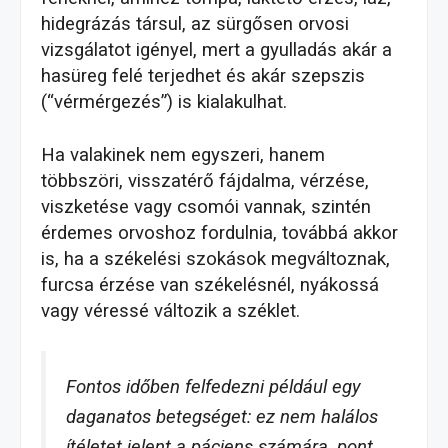
hidegrázás társul, az sürgősen orvosi
vizsgálatot igényel, mert a gyulladás akár a
hasüreg felé terjedhet és akár szepszis
(“vérmérgezés”) is kialakulhat.
Ha valakinek nem egyszeri, hanem
többszöri, visszatérő fájdalma, vérzése,
viszketése vagy csomói vannak, szintén
érdemes orvoshoz fordulnia, továbbá akkor
is, ha a székelési szokások megváltoznak,
furcsa érzése van székelésnél, nyákossá
vagy véressé változik a széklet.
Fontos időben felfedezni például egy
daganatos betegséget: ez nem halálos
ítéletet jelent a páciens számára, pont