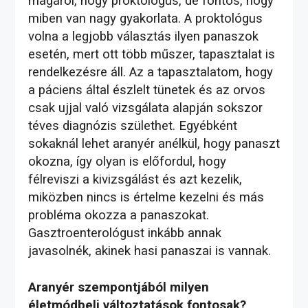
magáról, hogy proktológus, de fontos, hogy
miben van nagy gyakorlata. A proktológus
volna a legjobb választás ilyen panaszok
esetén, mert ott több műszer, tapasztalat is
rendelkezésre áll. Az a tapasztalatom, hogy
a páciens által észlelt tünetek és az orvos
csak ujjal való vizsgálata alapján sokszor
téves diagnózis születhet. Egyébként
sokaknál lehet aranyér anélkül, hogy panaszt
okozna, így olyan is előfordul, hogy
félreviszi a kivizsgálást és azt kezelik,
miközben nincs is értelme kezelni és más
probléma okozza a panaszokat.
Gasztroenterológust inkább annak
javasolnék, akinek hasi panaszai is vannak.
Aranyér szempontjából milyen
életmódbeli változtatások fontosak?