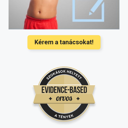
orvosi ajánlások
(3568)
Hallójárat gyulladás kezelése és
megelőzése a legújabb nemzetközi
ajánlások alapján
(3350)
Kérem a tanácsokat!