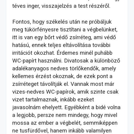
téves inger, visszajelzés a test részéről.
Fontos, hogy székelés után ne próbáljuk
meg tükörfényesre tisztítani a végbelünket,
itt is van egy bőrt védő zsírréteg, ami védő
hatású, ennek teljes eltávolítása további
irritációt okozhat. Érdemes minél puhább
WC-papírt használni. Divatosak a különböző
adalékanyagos nedves törlőkendők, amely
kellemes érzést okoznak, de ezek pont a
zsírréteget távolítják el. Vannak most már
vizes-nedves WC-papírok, amik szinte csak
vizet tartalmaznak, inkább ezeket
javasolnám ehelyett. Egyébként a bidé volna
a legjobb, persze nem mindegy, hogy mivel
mossa az ember a végbelét, semmiképpen
ne tusfürdővel, hanem inkább valamilyen