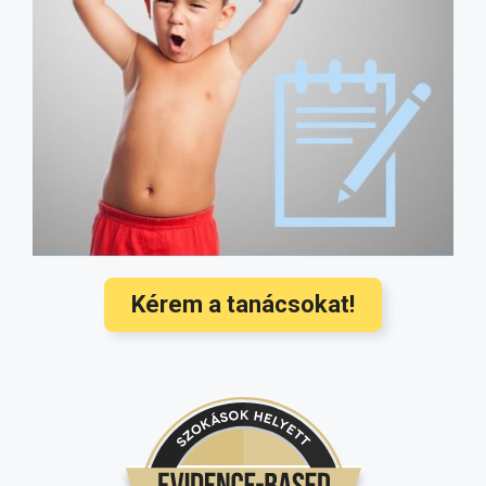
Fitymaszűkület: így szüntethető meg a
probléma, műtét nélkül (fotókkal)
(4507)
Milyen gyógyszert szedhet szoptatás
alatt? Ez az oldal megmondja!
(4182)
Hozzátáplálás: mikor és mit ehet a
baba? Ezek a legújabb nemzetközi
orvosi ajánlások
(3568)
Hallójárat gyulladás kezelése és
megelőzése a legújabb nemzetközi
ajánlások alapján
(3350)
Kérem a tanácsokat!