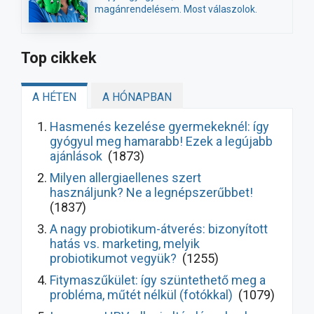
magánrendelésem. Most válaszolok.
Top cikkek
A HÉTEN
A HÓNAPBAN
Hasmenés kezelése gyermekeknél: így
gyógyul meg hamarabb! Ezek a legújabb
ajánlások
(1873)
Milyen allergiaellenes szert
használjunk? Ne a legnépszerűbbet!
(1837)
A nagy probiotikum-átverés: bizonyított
hatás vs. marketing, melyik
probiotikumot vegyük?
(1255)
Fitymaszűkület: így szüntethető meg a
probléma, műtét nélkül (fotókkal)
(1079)