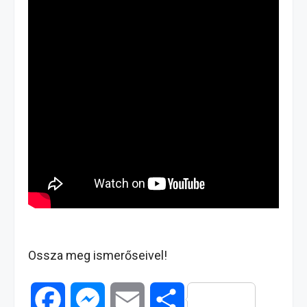
Ossza meg ismerőseivel!
F
M
E
O