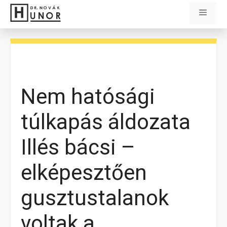
Kilépés
Menü
a
tartalomba
Nem hatósági
túlkapás áldozata
Illés bácsi –
elképesztően
gusztustalanok
voltak a