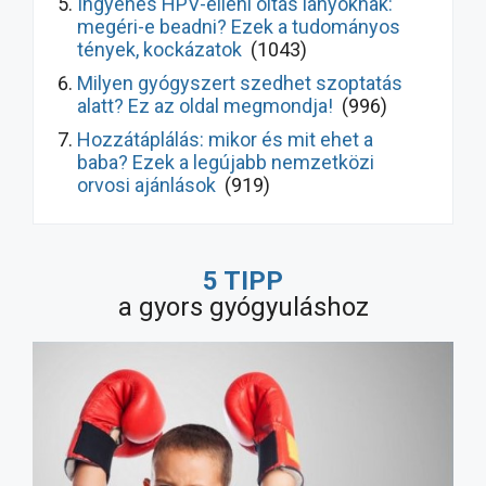
Ingyenes HPV-elleni oltás lányoknak:
megéri-e beadni? Ezek a tudományos
tények, kockázatok
(1043)
Milyen gyógyszert szedhet szoptatás
alatt? Ez az oldal megmondja!
(996)
Hozzátáplálás: mikor és mit ehet a
baba? Ezek a legújabb nemzetközi
orvosi ajánlások
(919)
Hasmenés kezelése gyermekeknél: így
gyógyul meg hamarabb! Ezek a legújabb
5 TIPP
ajánlások
(9570)
a gyors gyógyuláshoz
Milyen allergiaellenes szert
használjunk? Ne a legnépszerűbbet!
(7778)
A nagy probiotikum-átverés: bizonyított
hatás vs. marketing, melyik
probiotikumot vegyük?
(5051)