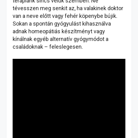
terápiánk sincs velük szemben. Ne
tévesszen meg senkit az, ha valakinek doktor
van a neve előtt vagy fehér köpenybe bújik.
Sokan a spontán gyógyulást kihasználva
adnak homeopátiás készítményt vagy
kínálnak egyéb alternatív gyógymódot a
családoknak – feleslegesen.