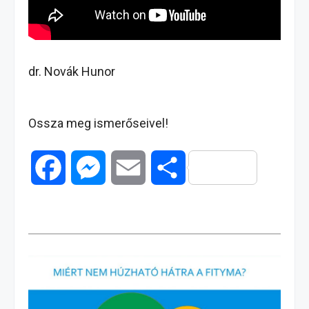
dr. Novák Hunor
Ossza meg ismerőseivel!
F
M
E
O
a
e
m
s
c
s
a
s
e
s
i
z
b
e
l
a