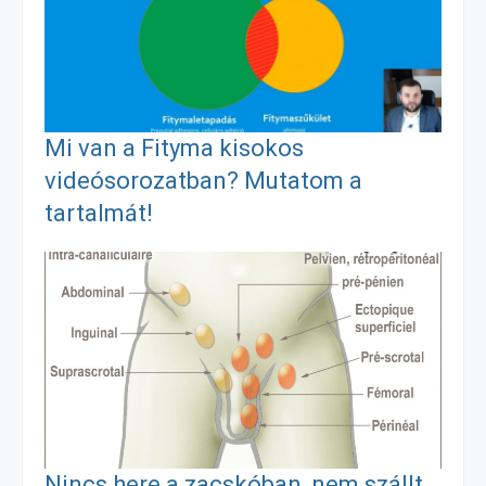
o
n
m
o
g
e
Mi van a Fityma kisokos
k
e
g
videósorozatban? Mutatom a
tartalmát!
r
Nincs here a zacskóban, nem szállt