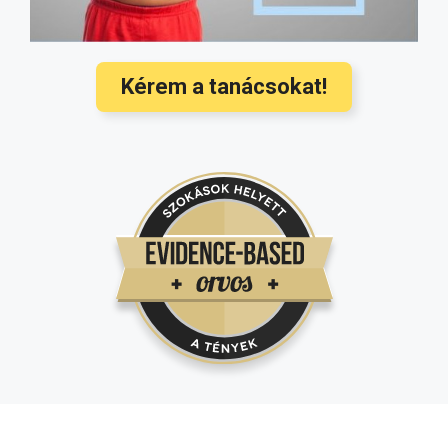
megelőzése a legújabb nemzetközi
ajánlások alapján
(3350)
Kérem a tanácsokat!