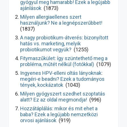
gyógyul meg hamarabb! Ezek a legújabb
ajánlások
(1873)
Milyen allergiaellenes szert
használjunk? Ne a legnépszerűbbet!
(1837)
A nagy probiotikum-átverés: bizonyított
hatás vs. marketing, melyik
probiotikumot vegyük?
(1255)
Fitymaszűkület: így szüntethető meg a
probléma, műtét nélkül (fotókkal)
(1079)
Ingyenes HPV-elleni oltás lányoknak:
megéri-e beadni? Ezek a tudományos
tények, kockázatok
(1043)
Milyen gyógyszert szedhet szoptatás
alatt? Ez az oldal megmondja!
(996)
Hozzátáplálás: mikor és mit ehet a
baba? Ezek a legújabb nemzetközi
orvosi ajánlások
(919)