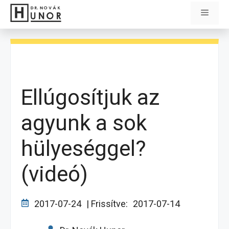
Kilépés
Menü
a
tartalomba
Ellúgosítjuk az
agyunk a sok
hülyeséggel?
(videó)
2017-07-24
| Frissítve:
2017-07-14