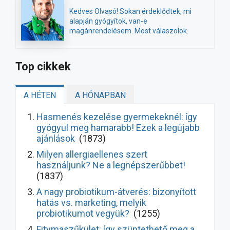
Kedves Olvasó! Sokan érdeklődtek, mi
alapján gyógyítok, van-e
magánrendelésem. Most válaszolok.
Top cikkek
A HÉTEN
A HÓNAPBAN
Hasmenés kezelése gyermekeknél: így
gyógyul meg hamarabb! Ezek a legújabb
ajánlások
(1873)
Milyen allergiaellenes szert
használjunk? Ne a legnépszerűbbet!
(1837)
A nagy probiotikum-átverés: bizonyított
hatás vs. marketing, melyik
probiotikumot vegyük?
(1255)
Fitymaszűkület: így szüntethető meg a