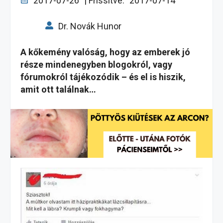
2017-07-26
| Frissítve:
2017-07-14
Dr. Novák Hunor
A kőkemény valóság, hogy az emberek jó
része mindenegyben blogokról, vagy
fórumokról tájékozódik – és el is hiszik,
amit ott találnak…