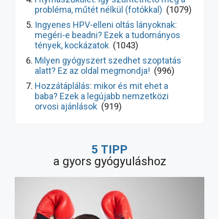
probléma, műtét nélkül (fotókkal)
(1079)
Ingyenes HPV-elleni oltás lányoknak:
megéri-e beadni? Ezek a tudományos
tények, kockázatok
(1043)
Milyen gyógyszert szedhet szoptatás
alatt? Ez az oldal megmondja!
(996)
Hozzátáplálás: mikor és mit ehet a
baba? Ezek a legújabb nemzetközi
orvosi ajánlások
(919)
Hasmenés kezelése gyermekeknél: így
gyógyul meg hamarabb! Ezek a legújabb
5 TIPP
ajánlások
(9570)
a gyors gyógyuláshoz
Milyen allergiaellenes szert
használjunk? Ne a legnépszerűbbet!
(7778)
A nagy probiotikum-átverés: bizonyított
hatás vs. marketing, melyik