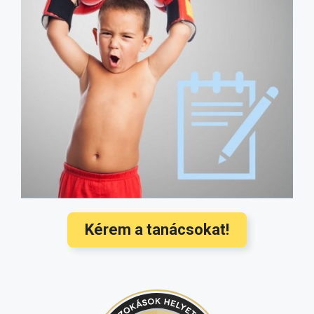
probiotikumot vegyük?
(5051)
Fitymaszűkület: így szüntethető meg a
probléma, műtét nélkül (fotókkal)
(4507)
Milyen gyógyszert szedhet szoptatás
alatt? Ez az oldal megmondja!
(4182)
Hozzátáplálás: mikor és mit ehet a
baba? Ezek a legújabb nemzetközi
orvosi ajánlások
(3568)
Hallójárat gyulladás kezelése és
megelőzése a legújabb nemzetközi
ajánlások alapján
(3350)
Kérem a tanácsokat!