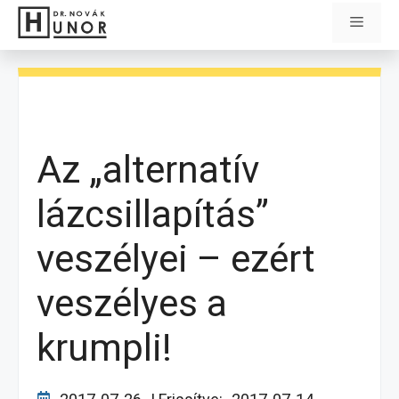
Kilépés
Menü
a
tartalomba
Az „alternatív
lázcsillapítás”
veszélyei – ezért
veszélyes a
krumpli!