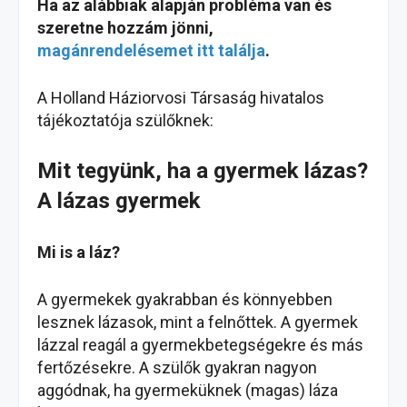
Ha az alábbiak alapján probléma van és
szeretne hozzám jönni,
magánrendelésemet itt találja
.
A Holland Háziorvosi Társaság hivatalos
tájékoztatója szülőknek:
Mit tegyünk, ha a gyermek lázas?
A lázas gyermek
Mi is a láz?
A gyermekek gyakrabban és könnyebben
lesznek lázasok, mint a felnőttek. A gyermek
lázzal reagál a gyermekbetegségekre és más
fertőzésekre. A szülők gyakran nagyon
aggódnak, ha gyermeküknek (magas) láza