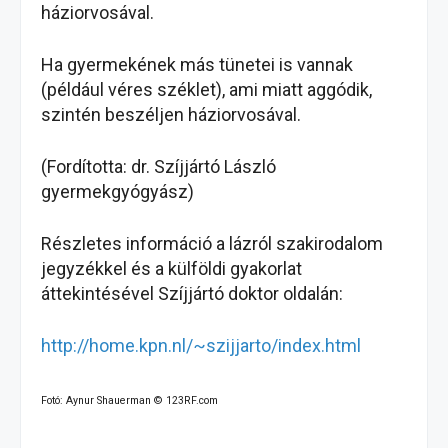
háziorvosával.
Ha gyermekének más tünetei is vannak
(például véres széklet), ami miatt aggódik,
szintén beszéljen háziorvosával.
(Fordította: dr. Szíjjártó László
gyermekgyógyász)
Részletes információ a lázról szakirodalom
jegyzékkel és a külföldi gyakorlat
áttekintésével Szíjjártó doktor oldalán:
http://home.kpn.nl/~szijjarto/index.html
Fotó: Aynur Shauerman © 123RF.com