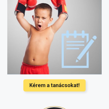
A nagy probiotikum-átverés: bizonyított
hatás vs. marketing, melyik
probiotikumot vegyük?
(5051)
Fitymaszűkület: így szüntethető meg a
probléma, műtét nélkül (fotókkal)
(4507)
Milyen gyógyszert szedhet szoptatás
alatt? Ez az oldal megmondja!
(4182)
Hozzátáplálás: mikor és mit ehet a
baba? Ezek a legújabb nemzetközi
orvosi ajánlások
(3568)
Hallójárat gyulladás kezelése és
megelőzése a legújabb nemzetközi
ajánlások alapján
(3350)
Kérem a tanácsokat!