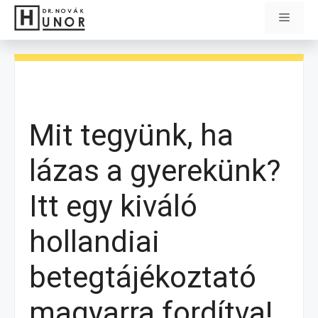
Kilépés
Menü
a
tartalomba
Mit tegyünk, ha
lázas a gyerekünk?
Itt egy kiváló
hollandiai
betegtájékoztató
magyarra fordítva!