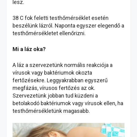
lesz.
38 C fok feletti testhőmérséklet esetén
beszélünk lázról. Naponta egyszer elegendő a
testhőmérsékletet ellenőrizni.
Mi a láz oka?
A láz a szervezetünk normális reakciója a
vírusok vagy baktériumok okozta
fertőzésekre. Leggyakrabban egyszerű
megfázás, vírusos fertőzés az ok.
Szervezetünk jobban tud küzdeni a
betolakodó baktériumok vagy vírusok ellen, ha
testhőmérsékletünk magasabb.