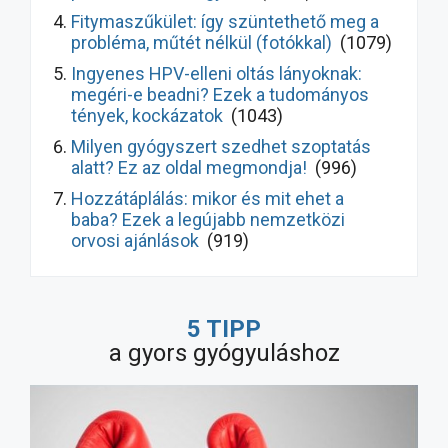
Fitymaszűkület: így szüntethető meg a
probléma, műtét nélkül (fotókkal)
(1079)
Ingyenes HPV-elleni oltás lányoknak:
megéri-e beadni? Ezek a tudományos
tények, kockázatok
(1043)
Milyen gyógyszert szedhet szoptatás
alatt? Ez az oldal megmondja!
(996)
Hozzátáplálás: mikor és mit ehet a
baba? Ezek a legújabb nemzetközi
orvosi ajánlások
(919)
Hasmenés kezelése gyermekeknél: így
gyógyul meg hamarabb! Ezek a legújabb
5 TIPP
ajánlások
(9570)
a gyors gyógyuláshoz
Milyen allergiaellenes szert
használjunk? Ne a legnépszerűbbet!
(7778)