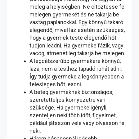
meleg a helyiségben. Ne öltöztesse fel
melegen gyermekét és ne takarja be
vastag paplanokkal. Egy könnyű takaró
elegendő, mivel láz esetén szükséges,
hogy a gyermek teste elegendő hőt
tudjon leadni. Ha gyermeke fázik, vagy
vacog, átmenetileg takarja be melegen.
A legcélszerűbb gyermekére könnyű,
laza, nem a testhez tapadó ruhát adni.
Így tudja gyermeke a legkönnyebben a
felesleges hőt leadni.
A beteg gyermeknek biztonságos,
szeretetteljes környezetre van
szüksége. Ha gyermeke igényli,
szenteljen neki több időt, figyelmet,
például játsszon vele vagy olvasson fel
neki.
Három hónaposnál idősebb