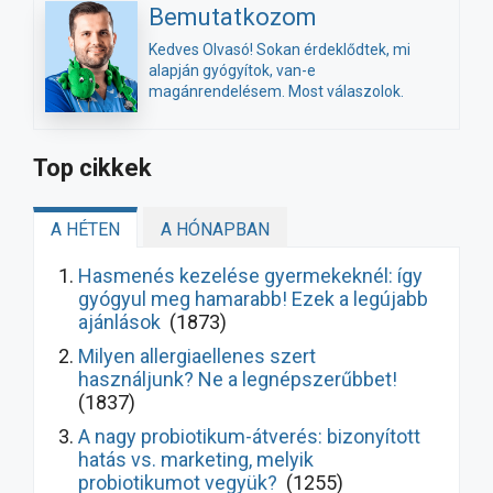
Bemutatkozom
Kedves Olvasó! Sokan érdeklődtek, mi
alapján gyógyítok, van-e
magánrendelésem. Most válaszolok.
Top cikkek
A HÉTEN
A HÓNAPBAN
Hasmenés kezelése gyermekeknél: így
gyógyul meg hamarabb! Ezek a legújabb
ajánlások
(1873)
Milyen allergiaellenes szert
használjunk? Ne a legnépszerűbbet!
(1837)
A nagy probiotikum-átverés: bizonyított
hatás vs. marketing, melyik
probiotikumot vegyük?
(1255)