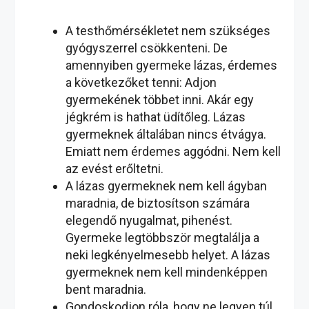
A testhőmérsékletet nem szükséges
gyógyszerrel csökkenteni. De
amennyiben gyermeke lázas, érdemes
a következőket tenni: Adjon
gyermekének többet inni. Akár egy
jégkrém is hathat üdítőleg. Lázas
gyermeknek általában nincs étvágya.
Emiatt nem érdemes aggódni. Nem kell
az evést erőltetni.
A lázas gyermeknek nem kell ágyban
maradnia, de biztosítson számára
elegendő nyugalmat, pihenést.
Gyermeke legtöbbször megtalálja a
neki legkényelmesebb helyet. A lázas
gyermeknek nem kell mindenképpen
bent maradnia.
Gondoskodjon róla, hogy ne legyen túl