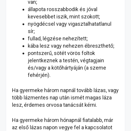
van;
állapota rosszabbodik és jóval
kevesebbet iszik, mint szokott;
nyögdécsel vagy vigasztalhatatlanul
sír;
fullad, légzése nehezített;
kába lesz vagy nehezen ébreszthető;
pontszerű, sötét vörös foltok
jelentkeznek a testén, végtagjain
és/vagy a kötőhártyáján (a szeme
fehérjén).
Ha gyermeke három napnál tovább lázas, vagy
több lázmentes nap után ismét magas láza
lesz, érdemes orvosa tanácsát kérni.
Ha gyermeke három hónapnál fiatalabb, már
az első lázas napon vegye fel a kapcsolatot