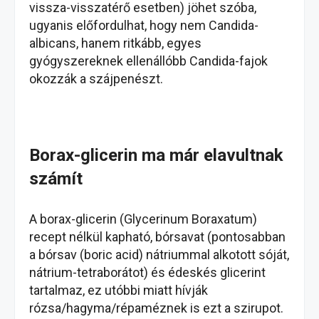
vissza-visszatérő esetben) jöhet szóba,
ugyanis előfordulhat, hogy nem Candida-
albicans, hanem ritkább, egyes
gyógyszereknek ellenállóbb Candida-fajok
okozzák a szájpenészt.
Borax-glicerin ma már elavultnak
számít
A borax-glicerin (Glycerinum Boraxatum)
recept nélkül kapható, bórsavat (pontosabban
a bórsav (boric acid) nátriummal alkotott sóját,
nátrium-tetraborátot) és édeskés glicerint
tartalmaz, ez utóbbi miatt hívják
rózsa/hagyma/répaméznek is ezt a szirupot.