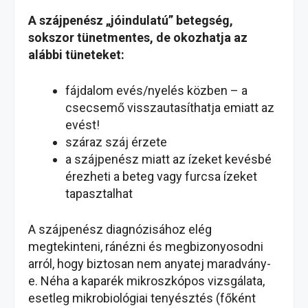
A szájpenész „jóindulatú” betegség,
sokszor tünetmentes, de okozhatja az
alábbi tüneteket:
fájdalom evés/nyelés közben – a
csecsemő visszautasíthatja emiatt az
evést!
száraz száj érzete
a szájpenész miatt az ízeket kevésbé
érezheti a beteg vagy furcsa ízeket
tapasztalhat
A szájpenész diagnózisához elég
megtekinteni, ránézni és megbizonyosodni
arról, hogy biztosan nem anyatej maradvány-
e. Néha a kaparék mikroszkópos vizsgálata,
esetleg mikrobiológiai tenyésztés (főként