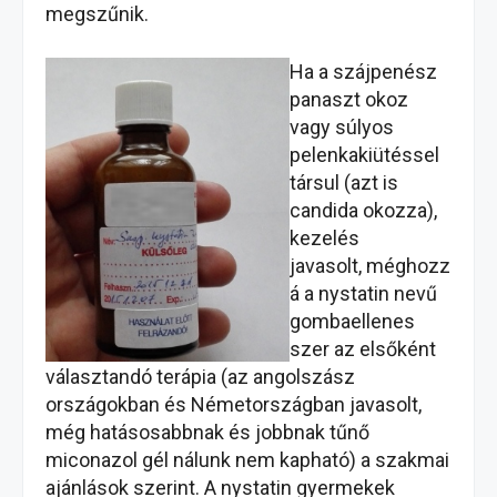
megszűnik.
Ha a szájpenész
panaszt okoz
vagy súlyos
pelenkakiütéssel
társul (azt is
candida okozza),
kezelés
javasolt, méghozz
á a nystatin nevű
gombaellenes
szer az elsőként
választandó terápia (az angolszász
országokban és Németországban javasolt,
még hatásosabbnak és jobbnak tűnő
miconazol gél nálunk nem kapható) a szakmai
ajánlások szerint. A nystatin gyermekek