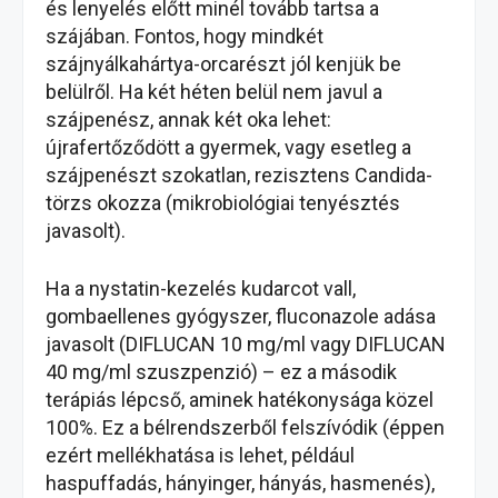
és lenyelés előtt minél tovább tartsa a
szájában. Fontos, hogy mindkét
szájnyálkahártya-orcarészt jól kenjük be
belülről. Ha két héten belül nem javul a
szájpenész, annak két oka lehet:
újrafertőződött a gyermek, vagy esetleg a
szájpenészt szokatlan, rezisztens Candida-
törzs okozza (mikrobiológiai tenyésztés
javasolt).
Ha a nystatin-kezelés kudarcot vall,
gombaellenes gyógyszer, fluconazole adása
javasolt (DIFLUCAN 10 mg/ml vagy DIFLUCAN
40 mg/ml szuszpenzió) – ez a második
terápiás lépcső, aminek hatékonysága közel
100%. Ez a bélrendszerből felszívódik (éppen
ezért mellékhatása is lehet, például
haspuffadás, hányinger, hányás, hasmenés),