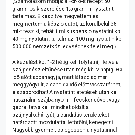
(Számolásom módja: a FoNo-s recept 50
grammos kiszerelése 1,5 gramm nystatint
tartalmaz. Elkészítve megvettem és
megmértem a kész oldatot, az körülbelül 38
ml-t tesz ki, tehát 1 ml suspensio nystatini kb.
40 mg nystatint tartalmaz. 100 mg nystatin kb.
500.000 nemzetközi egységnek felel meg.)
A kezelést kb. 1-2 hétig kell folytatni, illetve a
szájpenész eltűnése után még kb. 2 napig. Ha
idő előtt abbahagyja, mert látszólag már
meggyógyult, a candida idő előtt visszatérhet,
elszaporodhat! A nystatint etetések után kell
használni: szájba nyomni fecskendővel, vagy
gézre itatva kell mindkét oldalt a
szájnyálkahártyát, a candidás területeket
határozott mozdulattal letörölni, kenegetni.
Nagyobb gyermek öblögessen a nystatinnal