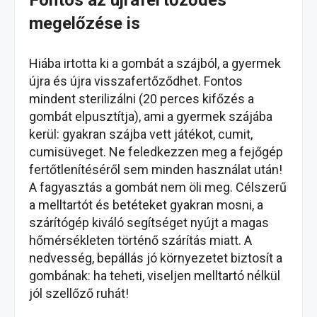
Fontos az újrafertőződés
megelőzése is
Hiába irtotta ki a gombát a szájból, a gyermek
újra és újra visszafertőződhet. Fontos
mindent sterilizálni (20 perces kifőzés a
gombát elpusztítja), ami a gyermek szájába
kerül: gyakran szájba vett játékot, cumit,
cumisüveget. Ne feledkezzen meg a fejőgép
fertőtlenítéséről sem minden használat után!
A fagyasztás a gombát nem öli meg. Célszerű
a melltartót és betéteket gyakran mosni, a
szárítógép kiváló segítséget nyújt a magas
hőmérsékleten történő szárítás miatt. A
nedvesség, bepállás jó környezetet biztosít a
gombának: ha teheti, viseljen melltartó nélkül
jól szellőző ruhát!