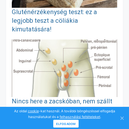
Gluténérzékenység teszt: ez a
k
e
g
legjobb teszt a cöliákia
kimutatására!
r
Nincs here a zacskóban, nem szállt
le? Kell műteni az ingaherét? Ezek a
Az oldal
cookie
-kat használ. A további böngészéssel elfogadja
használatukat és a
felhasználási feltételeket
.
nemzetközi ajánlások
ELFOGADOM