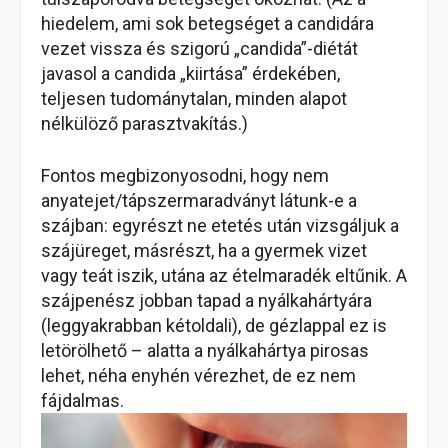
hiedelem, ami sok betegséget a candidára
vezet vissza és szigorú „candida”-diétát
javasol a candida „kiirtása” érdekében,
teljesen tudománytalan, minden alapot
nélkülöző parasztvakítás.)
Fontos megbizonyosodni, hogy nem
anyatejet/tápszermaradványt látunk-e a
szájban: egyrészt ne etetés után vizsgáljuk a
szájüreget, másrészt, ha a gyermek vizet
vagy teát iszik, utána az ételmaradék eltűnik. A
szájpenész jobban tapad a nyálkahártyára
(leggyakrabban kétoldali), de gézlappal ez is
letörölhető – alatta a nyálkahártya pirosas
lehet, néha enyhén vérezhet, de ez nem
fájdalmas.