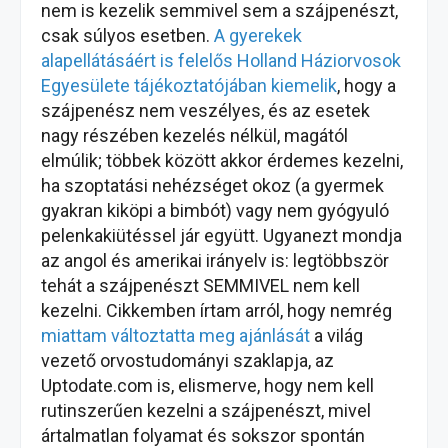
nem is kezelik semmivel sem a szájpenészt,
csak súlyos esetben.
A gyerekek
alapellátásáért is felelős Holland Háziorvosok
Egyesülete tájékoztatójában kiemelik
, hogy a
szájpenész nem veszélyes, és az esetek
nagy részében kezelés nélkül, magától
elmúlik; többek között akkor érdemes kezelni,
ha szoptatási nehézséget okoz (a gyermek
gyakran kiköpi a bimbót) vagy nem gyógyuló
pelenkakiütéssel jár együtt. Ugyanezt mondja
az angol és amerikai irányelv is: legtöbbször
tehát a szájpenészt SEMMIVEL nem kell
kezelni. Cikkemben írtam arról, hogy nemrég
miattam változtatta meg ajánlását
a világ
vezető orvostudományi szaklapja, az
Uptodate.com is, elismerve, hogy nem kell
rutinszerűen kezelni a szájpenészt, mivel
ártalmatlan folyamat és sokszor spontán