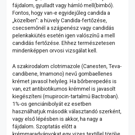
fájdalom, gyulladt vagy hámló mell(bimbó).
Fontos, hogy van-e egyidejűleg candida a
„közelben”: a hüvely Candida-fertőzése,
csecsemőnél a szájpenész vagy candidás
pelenkakiütés esetén igen valószínű a mell
candidás fertőzése. Ehhez természetesen
mindenképpen orvosi vizsgálat kell.
A szakirodalom clotrimazole (Canesten, Teva-
candibene, Imamono) nevű gombaellenes
krémet javasol helyileg. Ha bőrberepedés is
van, ezt antibiotikumos krémmel is javasolt
kiegészíteni (mupirocin-tartalmú Bactroban).
1%-os genciánibolyát ez esetben
használhatjuk második választandó szerként,
vagy első lépésben is akkor, ha nagy a
fájdalom. Szoptatás előtt a
krémmaradványokat egy vizes textillel törölje