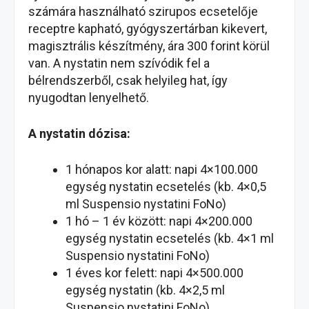
számára használható szirupos ecsetelője
receptre kapható, gyógyszertárban kikevert,
magisztrális készítmény, ára 300 forint körül
van. A nystatin nem szívódik fel a
bélrendszerből, csak helyileg hat, így
nyugodtan lenyelhető.
A nystatin dózisa:
1 hónapos kor alatt: napi 4×100.000
egység nystatin ecsetelés (kb. 4×0,5
ml Suspensio nystatini FoNo)
1 hó – 1 év között: napi 4×200.000
egység nystatin ecsetelés (kb. 4×1 ml
Suspensio nystatini FoNo)
1 éves kor felett: napi 4×500.000
egység nystatin (kb. 4×2,5 ml
Suspensio nystatini FoNo)