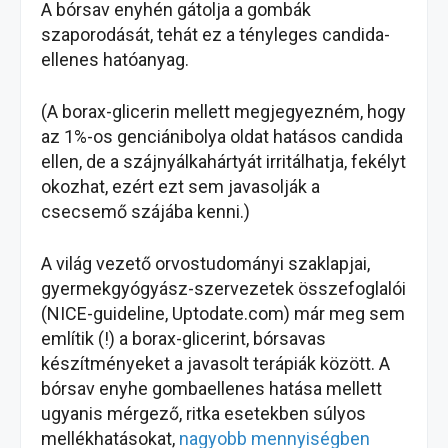
A bórsav enyhén gátolja a gombák
szaporodását, tehát ez a tényleges candida-
ellenes hatóanyag.
(A borax-glicerin mellett megjegyezném, hogy
az 1%-os genciánibolya oldat hatásos candida
ellen, de a szájnyálkahártyát irritálhatja, fekélyt
okozhat, ezért ezt sem javasolják a
csecsemő szájába kenni.)
A világ vezető orvostudományi szaklapjai,
gyermekgyógyász-szervezetek összefoglalói
(NICE-guideline, Uptodate.com) már meg sem
említik (!) a borax-glicerint, bórsavas
készítményeket a javasolt terápiák között. A
bórsav enyhe gombaellenes hatása mellett
ugyanis mérgező, ritka esetekben súlyos
mellékhatásokat,
nagyobb mennyiségben