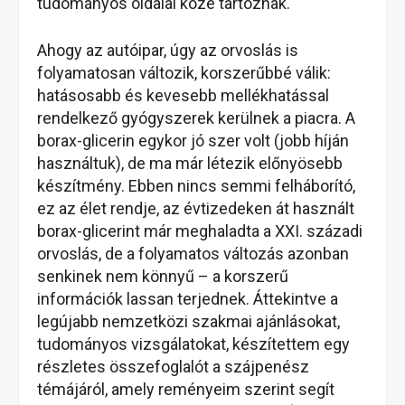
tudományos oldalai közé tartoznak.
Ahogy az autóipar, úgy az orvoslás is
folyamatosan változik, korszerűbbé válik:
hatásosabb és kevesebb mellékhatással
rendelkező gyógyszerek kerülnek a piacra. A
borax-glicerin egykor jó szer volt (jobb híján
használtuk), de ma már létezik előnyösebb
készítmény. Ebben nincs semmi felháborító,
ez az élet rendje, az évtizedeken át használt
borax-glicerint már meghaladta a XXI. századi
orvoslás, de a folyamatos változás azonban
senkinek nem könnyű – a korszerű
információk lassan terjednek. Áttekintve a
legújabb nemzetközi szakmai ajánlásokat,
tudományos vizsgálatokat, készítettem egy
részletes összefoglalót a szájpenész
témájáról, amely reményeim szerint segít