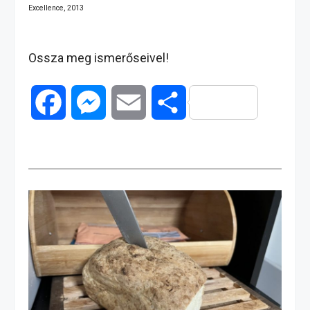
Excellence, 2013
Ossza meg ismerőseivel!
F
M
E
O
a
e
m
s
c
s
a
s
e
s
i
z
b
e
l
a
o
n
m
o
g
e