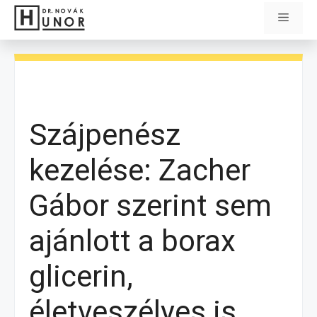
Kilépés
Menü
a
tartalomba
Szájpenész
kezelése: Zacher
Gábor szerint sem
ajánlott a borax
glicerin,
életveszélyes is