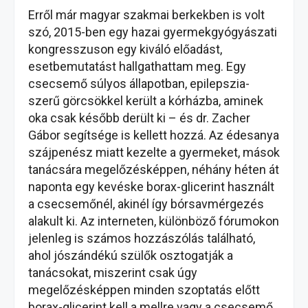
Erről már magyar szakmai berkekben is volt
szó, 2015-ben egy hazai gyermekgyógyászati
kongresszuson egy kiváló előadást,
esetbemutatást hallgathattam meg. Egy
csecsemő súlyos állapotban, epilepszia-
szerű görcsökkel került a kórházba, aminek
oka csak később derült ki – és dr. Zacher
Gábor segítsége is kellett hozzá. Az édesanya
szájpenész miatt kezelte a gyermeket, mások
tanácsára megelőzésképpen, néhány héten át
naponta egy kevéske borax-glicerint használt
a csecsemőnél, akinél így bórsavmérgezés
alakult ki. Az interneten, különböző fórumokon
jelenleg is számos hozzászólás található,
ahol jószándékú szülők osztogatják a
tanácsokat, miszerint csak úgy
megelőzésképpen minden szoptatás előtt
borax-glicerint kell a mellre vagy a csecsemő