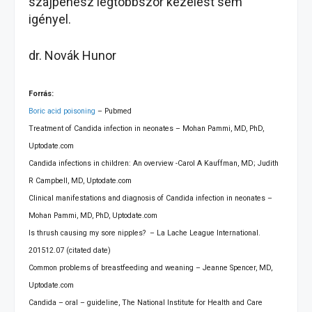
szájpenész legtöbbször kezelést sem
igényel.
dr. Novák Hunor
Forrás:
Boric acid poisoning
– Pubmed
Treatment of Candida infection in neonates – Mohan Pammi, MD, PhD,
Uptodate.com
Candida infections in children: An overview -Carol A Kauffman, MD; Judith
R Campbell, MD, Uptodate.com
Clinical manifestations and diagnosis of Candida infection in neonates –
Mohan Pammi, MD, PhD, Uptodate.com
Is thrush causing my sore nipples? – La Lache League International.
201512.07 (citated date)
Common problems of breastfeeding and weaning – Jeanne Spencer, MD,
Uptodate.com
Candida – oral – guideline, The National Institute for Health and Care