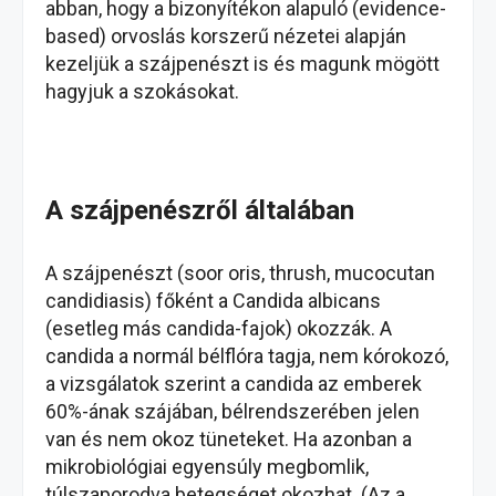
abban, hogy a bizonyítékon alapuló (evidence-
based) orvoslás korszerű nézetei alapján
kezeljük a szájpenészt is és magunk mögött
hagyjuk a szokásokat.
A szájpenészről általában
A szájpenészt (soor oris, thrush, mucocutan
candidiasis) főként a Candida albicans
(esetleg más candida-fajok) okozzák. A
candida a normál bélflóra tagja, nem kórokozó,
a vizsgálatok szerint a candida az emberek
60%-ának szájában, bélrendszerében jelen
van és nem okoz tüneteket. Ha azonban a
mikrobiológiai egyensúly megbomlik,
túlszaporodva betegséget okozhat. (Az a