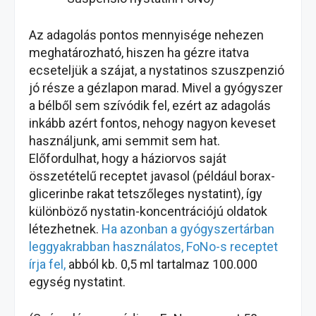
Az adagolás pontos mennyisége nehezen
meghatározható, hiszen ha gézre itatva
ecseteljük a szájat, a nystatinos szuszpenzió
jó része a gézlapon marad. Mivel a gyógyszer
a bélből sem szívódik fel, ezért az adagolás
inkább azért fontos, nehogy nagyon keveset
használjunk, ami semmit sem hat.
Előfordulhat, hogy a háziorvos saját
összetételű receptet javasol (például borax-
glicerinbe rakat tetszőleges nystatint), így
különböző nystatin-koncentrációjú oldatok
létezhetnek.
Ha azonban a gyógyszertárban
leggyakrabban használatos, FoNo-s receptet
írja fel,
abból kb. 0,5 ml tartalmaz 100.000
egység nystatint.