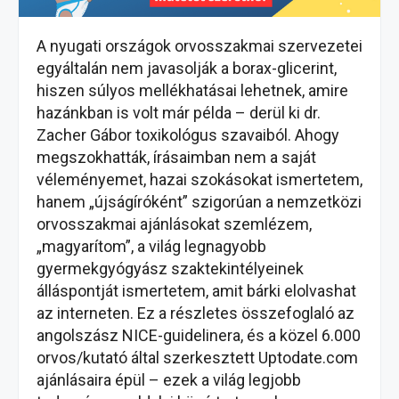
A nyugati országok orvosszakmai szervezetei
egyáltalán nem javasolják a borax-glicerint,
hiszen súlyos mellékhatásai lehetnek, amire
hazánkban is volt már példa – derül ki dr.
Zacher Gábor toxikológus szavaiból. Ahogy
megszokhatták, írásaimban nem a saját
véleményemet, hazai szokásokat ismertetem,
hanem „újságíróként” szigorúan a nemzetközi
orvosszakmai ajánlásokat szemlézem,
„magyarítom”, a világ legnagyobb
gyermekgyógyász szaktekintélyeinek
álláspontját ismertetem, amit bárki elolvashat
az interneten. Ez a részletes összefoglaló az
angolszász NICE-guidelinera, és a közel 6.000
orvos/kutató által szerkesztett Uptodate.com
ajánlásaira épül – ezek a világ legjobb