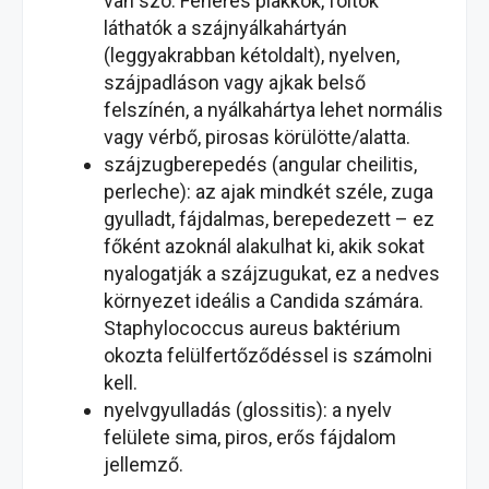
van szó. Fehéres plakkok, foltok
láthatók a szájnyálkahártyán
(leggyakrabban kétoldalt), nyelven,
szájpadláson vagy ajkak belső
felszínén, a nyálkahártya lehet normális
vagy vérbő, pirosas körülötte/alatta.
szájzugberepedés (angular cheilitis,
perleche): az ajak mindkét széle, zuga
gyulladt, fájdalmas, berepedezett – ez
főként azoknál alakulhat ki, akik sokat
nyalogatják a szájzugukat, ez a nedves
környezet ideális a Candida számára.
Staphylococcus aureus baktérium
okozta felülfertőződéssel is számolni
kell.
nyelvgyulladás (glossitis): a nyelv
felülete sima, piros, erős fájdalom
jellemző.