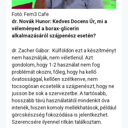
Fotó: Fem3 Cafe
dr. Novák Hunor: Kedves Docens Úr, mi a
véleményed a borax-glicerin
alkalmazásáról szájpenész esetén?
dr. Zacher Gábor: Külföldön ezt a készítményt
nem használják, nem véletlenül. Azt
gondolom, hogy 1-2 használat nem fog
problémát okozni, főleg, hogy ha kellő
óvatossággal, kellően szétkenve, nem
tocsogósan ecsetelik a szájpenészt, hogy ne
jusson be sok a szervezetbe. A tartósabb,
hosszabb távú használatától mindenkit óva
intenék, hiszen komoly mellékhatások, például
görcskészség fokozódása is jelentkezhet.
Szerencsére ilyennel ritkán találkoztam.