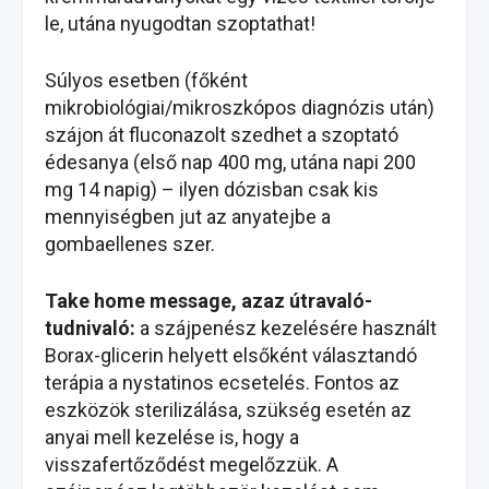
le, utána nyugodtan szoptathat!
Súlyos esetben (főként
mikrobiológiai/mikroszkópos diagnózis után)
szájon át fluconazolt szedhet a szoptató
édesanya (első nap 400 mg, utána napi 200
mg 14 napig) – ilyen dózisban csak kis
mennyiségben jut az anyatejbe a
gombaellenes szer.
Take home message, azaz útravaló-
tudnivaló:
a szájpenész kezelésére használt
Borax-glicerin helyett elsőként választandó
terápia a nystatinos ecsetelés. Fontos az
eszközök sterilizálása, szükség esetén az
anyai mell kezelése is, hogy a
visszafertőződést megelőzzük. A