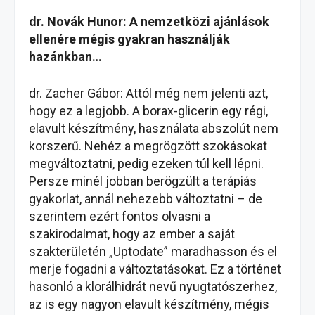
dr. Novák Hunor: A nemzetközi ajánlások
ellenére mégis gyakran használják
hazánkban…
dr. Zacher Gábor: Attól még nem jelenti azt,
hogy ez a legjobb. A borax-glicerin egy régi,
elavult készítmény, használata abszolút nem
korszerű. Nehéz a megrögzött szokásokat
megváltoztatni, pedig ezeken túl kell lépni.
Persze minél jobban berögzült a terápiás
gyakorlat, annál nehezebb változtatni – de
szerintem ezért fontos olvasni a
szakirodalmat, hogy az ember a saját
szakterületén „Uptodate” maradhasson és el
merje fogadni a változtatásokat. Ez a történet
hasonló a klorálhidrát nevű nyugtatószerhez,
az is egy nagyon elavult készítmény, mégis