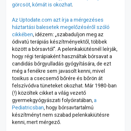
görcsöt, kómát is okozhat
.
Az Uptodate.com azt írja a mérgezéses
háztartási balesetek megelőzéséről szóló
cikkében
, idézem: „szabaduljon meg az
ódivatú terápiás készítményektől, többek
között a bórsavtól”. A pelenkakiütésnél leírják,
hogy régi terápiaként használtak bórsavat a
candidás bőrgyulladás gyógyítására, de ezt
még a fenékre sem javasolt kenni, mivel
toxikus a csecsemő bőrére és bőrön át
felszívódva tüneteket okozhat. Már 1980-ban
(!) közöltek cikket a világ vezető
gyermekgyógyászati folyóiratában,
a
Pediatricsban
, hogy bórsavtartalmú
készítményt nem szabad pelenkakiütésre
kenni, mert mérgező.