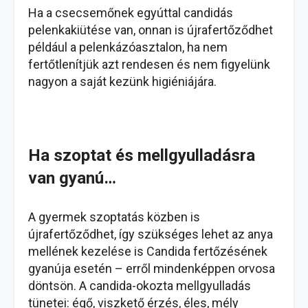
Ha a csecsemőnek egyúttal candidás
pelenkakiütése van, onnan is újrafertőződhet
például a pelenkázóasztalon, ha nem
fertőtlenítjük azt rendesen és nem figyelünk
nagyon a saját kezünk higiéniájára.
Ha szoptat és mellgyulladásra
van gyanú…
A gyermek szoptatás közben is
újrafertőződhet, így szükséges lehet az anya
mellének kezelése is Candida fertőzésének
gyanúja esetén – erről mindenképpen orvosa
döntsön. A candida-okozta mellgyulladás
tünetei: égő, viszkető érzés, éles, mély