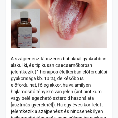
A szájpenész tápszeres babáknál gyakrabban
alakul ki, és tipikusan csecsemőkorban
jelentkezik (1 hónapos életkorban előfordulási
gyakorisága kb. 10 %), de később is
előfordulhat, főleg akkor, ha valamilyen
hajlamosító tényező van jelen (antibiotikum
vagy belélegezhető szteroid használata
[asztmás gyereknél]). Ha egy éves kor felett
jelentkezik a szájpenész és nincsenek ilyen
hajlamosító tényezők, vagy súlyos és gyakran