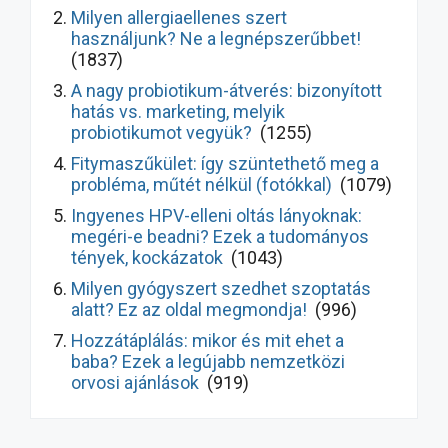
Milyen allergiaellenes szert
használjunk? Ne a legnépszerűbbet!
(1837)
A nagy probiotikum-átverés: bizonyított
hatás vs. marketing, melyik
probiotikumot vegyük?
(1255)
Fitymaszűkület: így szüntethető meg a
probléma, műtét nélkül (fotókkal)
(1079)
Ingyenes HPV-elleni oltás lányoknak:
megéri-e beadni? Ezek a tudományos
tények, kockázatok
(1043)
Milyen gyógyszert szedhet szoptatás
alatt? Ez az oldal megmondja!
(996)
Hozzátáplálás: mikor és mit ehet a
baba? Ezek a legújabb nemzetközi
orvosi ajánlások
(919)
Hasmenés kezelése gyermekeknél: így