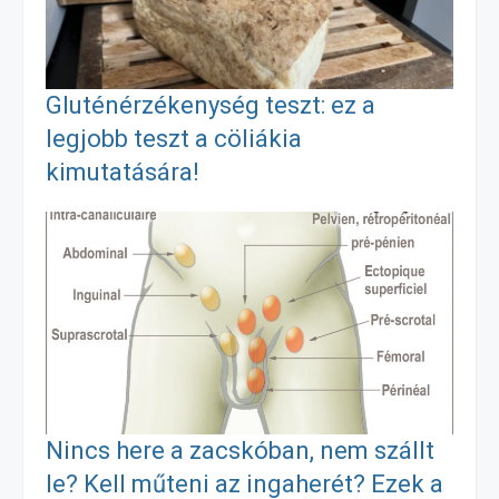
o
n
m
o
g
e
Gluténérzékenység teszt: ez a
k
e
g
legjobb teszt a cöliákia
kimutatására!
r
Nincs here a zacskóban, nem szállt
le? Kell műteni az ingaherét? Ezek a