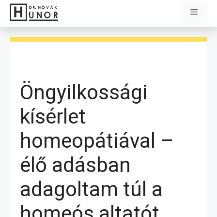
Kilépés
Menü
a
tartalomba
Öngyilkossági
kísérlet
homeopátiával –
élő adásban
adagoltam túl a
homeós altatót