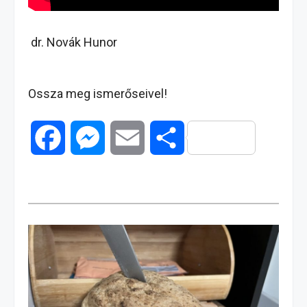
dr. Novák Hunor
Ossza meg ismerőseivel!
F
M
E
O
a
e
m
s
c
s
a
s
e
s
i
z
b
e
l
a