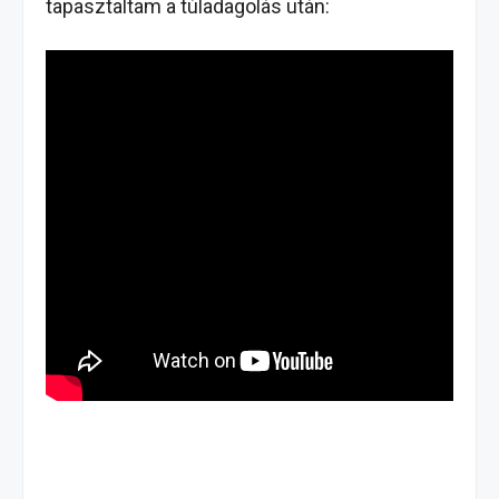
tapasztaltam a túladagolás után: