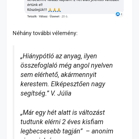
Néhány további vélemény:
„Hiánypótló az anyag, ilyen
összefoglaló még angol nyelven
sem elérhető, akármennyit
kerestem. Elképesztően nagy
segítség.” V. Júlia
„Már egy hét alatt is változást
tudtunk elérni 2 éves kisfiam
legbecsesebb tagján” – anonim