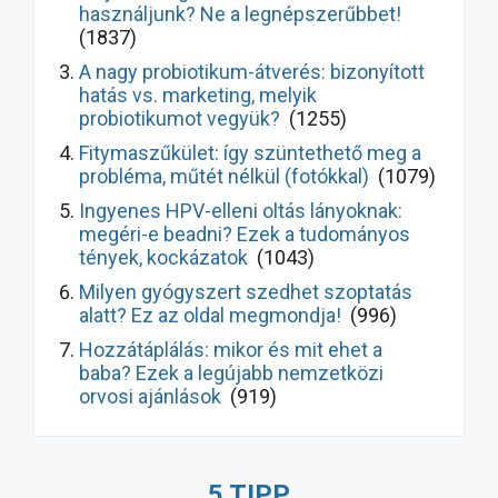
használjunk? Ne a legnépszerűbbet!
(1837)
A nagy probiotikum-átverés: bizonyított
hatás vs. marketing, melyik
probiotikumot vegyük?
(1255)
Fitymaszűkület: így szüntethető meg a
probléma, műtét nélkül (fotókkal)
(1079)
Ingyenes HPV-elleni oltás lányoknak:
megéri-e beadni? Ezek a tudományos
tények, kockázatok
(1043)
Milyen gyógyszert szedhet szoptatás
alatt? Ez az oldal megmondja!
(996)
Hozzátáplálás: mikor és mit ehet a
baba? Ezek a legújabb nemzetközi
orvosi ajánlások
(919)
Hasmenés kezelése gyermekeknél: így
gyógyul meg hamarabb! Ezek a legújabb
5 TIPP