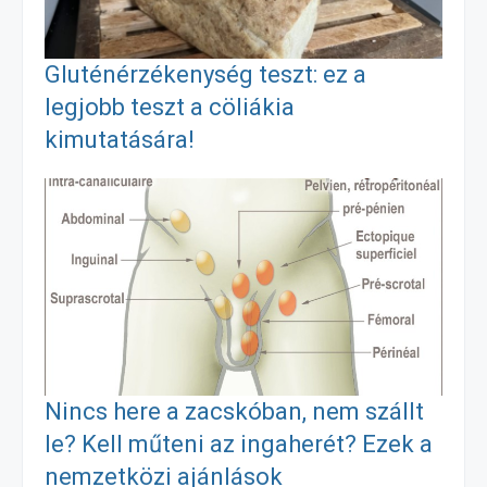
o
g
e
Gluténérzékenység teszt: ez a
k
e
g
legjobb teszt a cöliákia
kimutatására!
r
Nincs here a zacskóban, nem szállt
le? Kell műteni az ingaherét? Ezek a
nemzetközi ajánlások