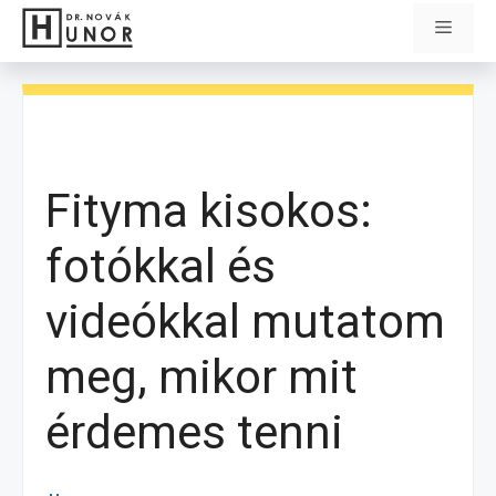
Kilépés
Menü
a
tartalomba
Fityma kisokos:
fotókkal és
videókkal mutatom
meg, mikor mit
érdemes tenni