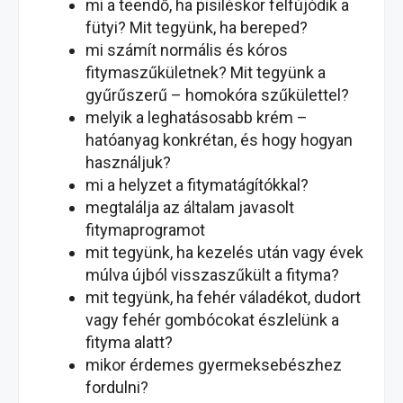
mi a teendő, ha pisiléskor felfújódik a
fütyi? Mit tegyünk, ha bereped?
mi számít normális és kóros
fitymaszűkületnek? Mit tegyünk a
gyűrűszerű – homokóra szűkülettel?
melyik a leghatásosabb krém –
hatóanyag konkrétan, és hogy hogyan
használjuk?
mi a helyzet a fitymatágítókkal?
megtalálja az általam javasolt
fitymaprogramot
mit tegyünk, ha kezelés után vagy évek
múlva újból visszaszűkült a fityma?
mit tegyünk, ha fehér váladékot, dudort
vagy fehér gombócokat észlelünk a
fityma alatt?
mikor érdemes gyermeksebészhez
fordulni?