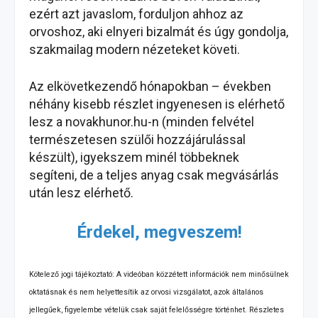
ezért azt javaslom, forduljon ahhoz az
orvoshoz, aki elnyeri bizalmát és úgy gondolja,
szakmailag modern nézeteket követi.
Az elkövetkezendő hónapokban – években
néhány kisebb részlet ingyenesen is elérhető
lesz a novakhunor.hu-n (minden felvétel
természetesen szülői hozzájárulással
készült), igyekszem minél többeknek
segíteni, de a teljes anyag csak megvásárlás
után lesz elérhető.
Érdekel, megveszem!
Kötelező jogi tájékoztató: A videóban közzétett információk nem minősülnek
oktatásnak és nem helyettesítik az orvosi vizsgálatot, azok általános
jellegűek, figyelembe vételük csak saját felelősségre történhet. Részletes