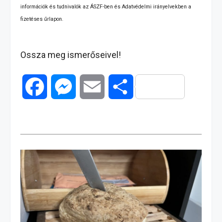
információk és tudnivalók az ÁSZF-ben és Adatvédelmi irányelvekben a
fizetéses űrlapon.
Ossza meg ismerőseivel!
F
M
E
O
a
e
m
s
c
s
a
s
e
s
i
z
b
e
l
a
o
n
m