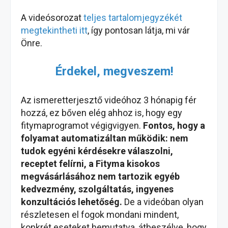
A videósorozat
teljes tartalomjegyzékét
megtekintheti itt
, így pontosan látja, mi vár
Önre.
Érdekel, megveszem!
Az ismeretterjesztő videóhoz 3 hónapig fér
hozzá, ez bőven elég ahhoz is, hogy egy
fitymaprogramot végigvigyen.
Fontos, hogy a
folyamat automatizáltan működik: nem
tudok egyéni kérdésekre válaszolni,
receptet felírni, a Fityma kisokos
megvásárlásához nem tartozik egyéb
kedvezmény, szolgáltatás, ingyenes
konzultációs lehetőség.
De a videóban olyan
részletesen el fogok mondani mindent,
konkrét eseteket bemutatva, átbeszélve, hogy