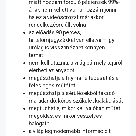
miatt hozzám forduló páciensek 99%-
ának nem kellett volna hozzám jönni,
ha ez a videósorozat már akkor
rendelkezésre állt volna
az előadás 90 perces,
tartalomjegyzékkel van ellátva – így
utólag is visszanézhet könnyen 1-1
témát
nem kell utaznia: a világ bármely tájáról
elérheti az anyagot
megúszhatja a fityma feltépését és a
felesleges műtétet
megúszhatja a sérülésekből fakadó
maradandó, kóros szűkület kialakulását
megtudhatja, mikor kell valóban műtéti
megoldás, és mikor veszélyes
halogatni
a világ legmodernebb információit