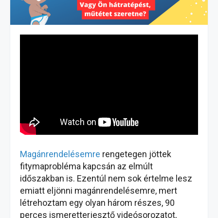
Magánrendelésemre
rengetegen jöttek
fitymaprobléma kapcsán az elmúlt
időszakban is. Ezentúl nem sok értelme lesz
emiatt eljönni magánrendelésemre, mert
létrehoztam egy olyan három részes, 90
perces ismeretterjesztő videósorozatot,