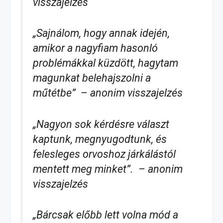
visszajelzés
„Sajnálom, hogy annak idején,
amikor a nagyfiam hasonló
problémákkal küzdött, hagytam
magunkat belehajszolni a
műtétbe” – anonim visszajelzés
„Nagyon sok kérdésre választ
kaptunk, megnyugodtunk, és
felesleges orvoshoz járkálástól
mentett meg minket”. – anonim
visszajelzés
„Bárcsak előbb lett volna mód a