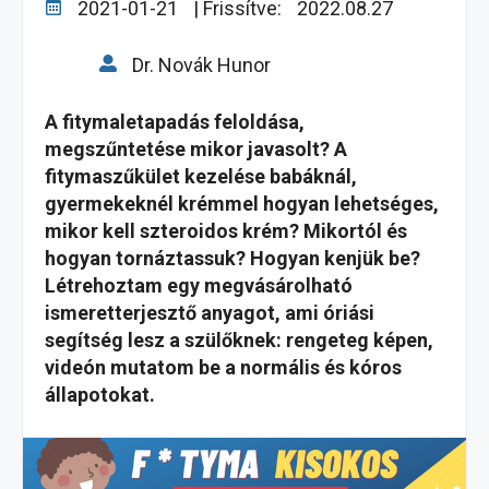
2021-01-21
| Frissítve:
2022.08.27
Dr. Novák Hunor
A fitymaletapadás feloldása,
megszűntetése mikor javasolt? A
fitymaszűkület kezelése babáknál,
gyermekeknél krémmel hogyan lehetséges,
mikor kell szteroidos krém? Mikortól és
hogyan tornáztassuk? Hogyan kenjük be?
Létrehoztam egy megvásárolható
ismeretterjesztő anyagot, ami óriási
segítség lesz a szülőknek: rengeteg képen,
videón mutatom be a normális és kóros
állapotokat.