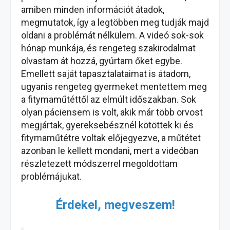
amiben minden információt átadok,
megmutatok, így a legtöbben meg tudják majd
oldani a problémát nélkülem. A videó sok-sok
hónap munkája, és rengeteg szakirodalmat
olvastam át hozzá, gyúrtam őket egybe.
Emellett saját tapasztalataimat is átadom,
ugyanis rengeteg gyermeket mentettem meg
a fitymaműtéttől az elmúlt időszakban. Sok
olyan páciensem is volt, akik már több orvost
megjártak, gyereksebésznél kötöttek ki és
fitymaműtétre voltak előjegyezve, a műtétet
azonban le kellett mondani, mert a videóban
részletezett módszerrel megoldottam
problémájukat.
Érdekel, megveszem!