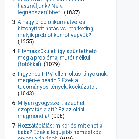
használjunk? Ne a
legnépszerűbbet!
(1837)
A nagy probiotikum-átverés:
bizonyított hatás vs. marketing,
melyik probiotikumot vegyük?
(1255)
Fitymaszűkület: így szüntethető
meg a probléma, műtét nélkül
(fotókkal)
(1079)
Ingyenes HPV-elleni oltás lányoknak:
megéri-e beadni? Ezek a
tudományos tények, kockázatok
(1043)
Milyen gyógyszert szedhet
szoptatás alatt? Ez az oldal
megmondja!
(996)
Hozzátáplálás: mikor és mit ehet a
baba? Ezek a legújabb nemzetközi
orvosi ajánlások
(919)