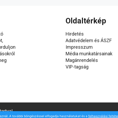
Oldaltérkép
tó
Hirdetés
t,
Adatvédelem és ÁSZF
orduljon
Impresszum
ásokról
Média munkatársainak
 meg
Magánrendelés
VIP-tagság
artva!
sznál. A további böngészéssel elfogadja használatukat és a
felhasználási feltét