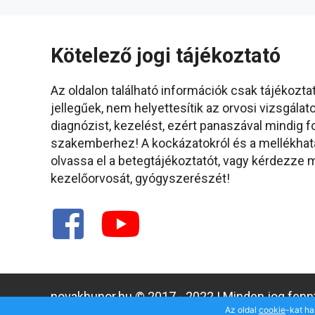
Kötelező jogi tájékoztató
Az oldalon található információk csak tájékozta
jellegűek, nem helyettesítik az orvosi vizsgálato
diagnózist, kezelést, ezért panaszával mindig f
szakemberhez! A kockázatokról és a mellékhat
olvassa el a betegtájékoztatót, vagy kérdezze
kezelőorvosát, gyógyszerészét!
novakhunor.hu © 2017 - 2022 | Minden jog fennt
Az oldal
cookie
-kat ha