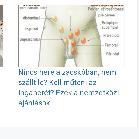
ő
Nincs here a zacskóban, nem
szállt le? Kell műteni az
ingaherét? Ezek a nemzetközi
ajánlások