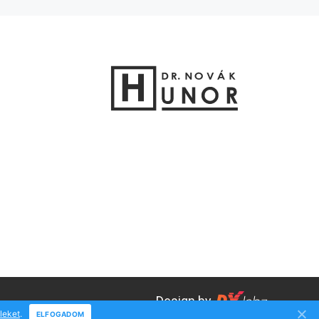
Design by
eleket
.
ELFOGADOM