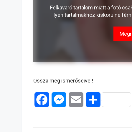
Felkavaró tartalom miatt a fotó csa
ilyen tartalmakhoz kiskorú ne fé
Megn
Ossza meg ismerőseivel!
F
M
E
O
a
e
m
s
c
s
a
s