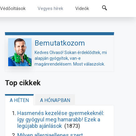
Kereső
Védőoltások
Vegyes hírek
Videók
Bemutatkozom
Kedves Olvasó! Sokan érdeklődtek, mi
alapján gyógyítok, van-e
magánrendelésem. Most válaszolok.
Top cikkek
A HÉTEN
A HÓNAPBAN
Hasmenés kezelése gyermekeknél:
így gyógyul meg hamarabb! Ezek a
legújabb ajánlások
(1873)
Milyen allergiaellenes szert