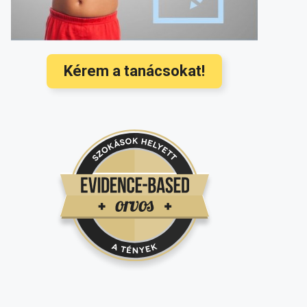
baba? Ezek a legújabb nemzetközi
orvosi ajánlások
(3568)
Hallójárat gyulladás kezelése és
megelőzése a legújabb nemzetközi
Kérem a tanácsokat!
ajánlások alapján
(3350)