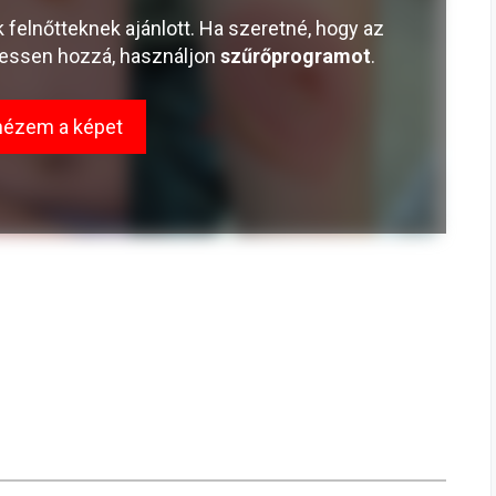
k felnőtteknek ajánlott. Ha szeretné, hogy az
rhessen hozzá, használjon
szűrőprogramot
.
ézem a képet