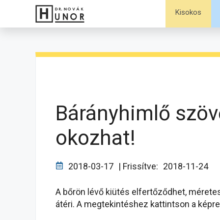
Kilépés
Kisokos
a
tartalomba
Bárányhimlő szövő
okozhat!
2018-03-17
| Frissítve:
2018-11-24
A bőrön lévő kiütés elfertőződhet, méretes 
átéri. A megtekintéshez kattintson a képre