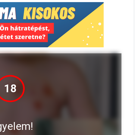
18
gyelem!