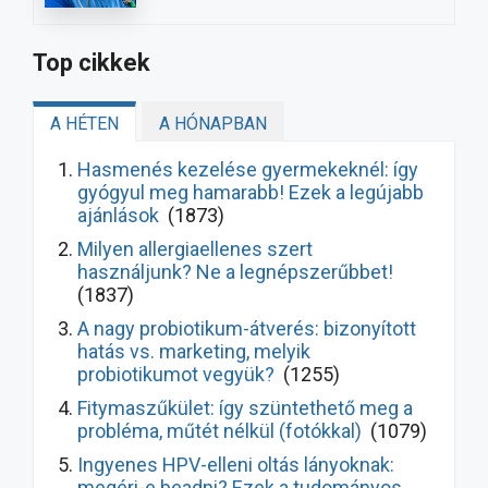
Top cikkek
A HÉTEN
A HÓNAPBAN
Hasmenés kezelése gyermekeknél: így
gyógyul meg hamarabb! Ezek a legújabb
ajánlások
(1873)
Milyen allergiaellenes szert
használjunk? Ne a legnépszerűbbet!
(1837)
A nagy probiotikum-átverés: bizonyított
hatás vs. marketing, melyik
probiotikumot vegyük?
(1255)
Fitymaszűkület: így szüntethető meg a
probléma, műtét nélkül (fotókkal)
(1079)
Ingyenes HPV-elleni oltás lányoknak:
megéri-e beadni? Ezek a tudományos