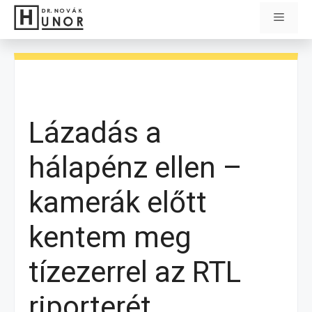
Kilépés
Menü
a
tartalomba
Lázadás a
hálapénz ellen –
kamerák előtt
kentem meg
tízezerrel az RTL
riporterét