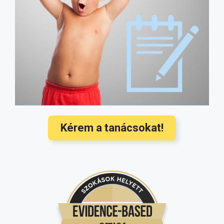
probléma, műtét nélkül (fotókkal)
(4507)
Milyen gyógyszert szedhet szoptatás
alatt? Ez az oldal megmondja!
(4182)
Hozzátáplálás: mikor és mit ehet a
baba? Ezek a legújabb nemzetközi
orvosi ajánlások
(3568)
Hallójárat gyulladás kezelése és
megelőzése a legújabb nemzetközi
ajánlások alapján
(3350)
Kérem a tanácsokat!