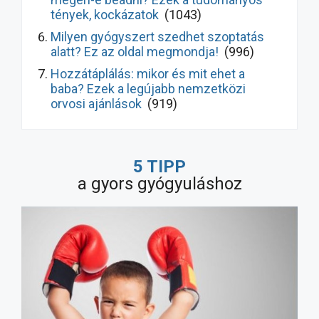
tények, kockázatok
(1043)
Milyen gyógyszert szedhet szoptatás
alatt? Ez az oldal megmondja!
(996)
Hozzátáplálás: mikor és mit ehet a
baba? Ezek a legújabb nemzetközi
orvosi ajánlások
(919)
Hasmenés kezelése gyermekeknél: így
gyógyul meg hamarabb! Ezek a legújabb
5 TIPP
ajánlások
(9570)
a gyors gyógyuláshoz
Milyen allergiaellenes szert
használjunk? Ne a legnépszerűbbet!
(7778)
A nagy probiotikum-átverés: bizonyított
hatás vs. marketing, melyik
probiotikumot vegyük?
(5051)
Fitymaszűkület: így szüntethető meg a