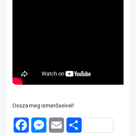
Ossza meg ismerőseivel!
F
M
E
O